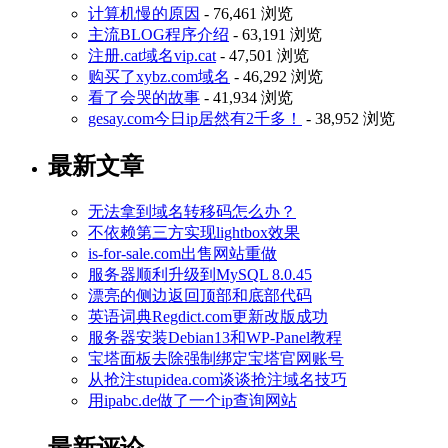
计算机慢的原因
- 76,461 浏览
主流BLOG程序介绍
- 63,191 浏览
注册.cat域名vip.cat
- 47,501 浏览
购买了xybz.com域名
- 46,292 浏览
看了会哭的故事
- 41,934 浏览
gesay.com今日ip居然有2千多！
- 38,952 浏览
最新文章
无法拿到域名转移码怎么办？
不依赖第三方实现lightbox效果
is-for-sale.com出售网站重做
服务器顺利升级到MySQL 8.0.45
漂亮的侧边返回顶部和底部代码
英语词典Regdict.com更新改版成功
服务器安装Debian13和WP-Panel教程
宝塔面板去除强制绑定宝塔官网账号
从抢注stupidea.com谈谈抢注域名技巧
用ipabc.de做了一个ip查询网站
最新评论