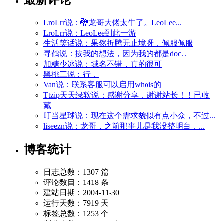
LroLrr说：🐉龙哥大佬太牛了。LeoLee...
LroLrr说：LeoLee到此一游
生活笑话说：果然折腾无止境呀，佩服佩服
寻鹤说：按我的想法，因为我的都是doc...
加糖少冰说：域名不错，真的很可
黑桃三说：行，
Van说：联系客服可以启用whois的
Ttzip天天绿软说：感谢分享，谢谢站长！！已收
藏
叮当星球说：现在这个需求貌似有点小众，不过...
liseezn说：龙哥，之前那事儿是我没整明白，...
博客统计
日志总数：1307 篇
评论数目：1418 条
建站日期：2004-11-30
运行天数：7919 天
标签总数：1253 个