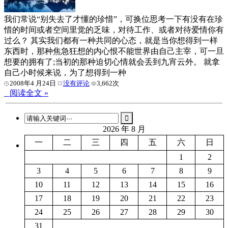
我们常说“别失去了才懂的珍惜”，可换位思考一下有没有在珍
惜的时间或者空间里觉的乏味，对待工作、或者对待爱情你有
过么？ 其实我们都有一种共同的心态，就是当你想得到一样
东西时，那种焦急狂想的内心恨不能世界由自己主宰，可一旦
想要的拥有了;当初的那种迫切心情就会丢到九宵云外。 就拿
自己小时候来说，为了想得到一种
2008年4 月24日
没有评论
3,662次
阅读全文 »
2026 年 8 月
一
二
三
四
五
六
日
1
2
3
4
5
6
7
8
9
10
11
12
13
14
15
16
17
18
19
20
21
22
23
24
25
26
27
28
29
30
31