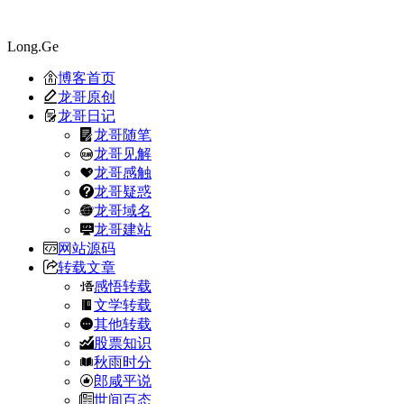
Long.Ge
博客首页
龙哥原创
龙哥日记
龙哥随笔
龙哥见解
龙哥感触
龙哥疑惑
龙哥域名
龙哥建站
网站源码
转载文章
感悟转载
文学转载
其他转载
股票知识
秋雨时分
郎咸平说
世间百态