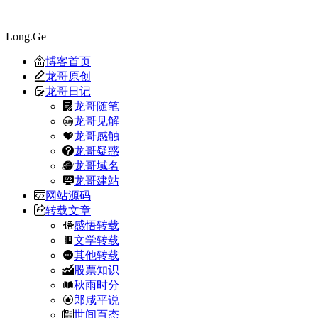
Long.Ge
博客首页
龙哥原创
龙哥日记
龙哥随笔
龙哥见解
龙哥感触
龙哥疑惑
龙哥域名
龙哥建站
网站源码
转载文章
感悟转载
文学转载
其他转载
股票知识
秋雨时分
郎咸平说
世间百态