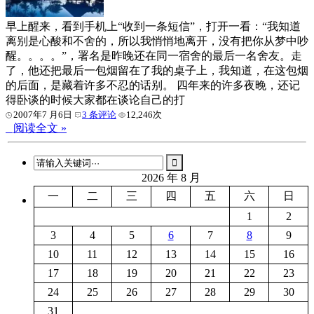
早上醒来，看到手机上“收到一条短信”，打开一看：“我知道
离别是心酸和不舍的，所以我悄悄地离开，没有把你从梦中吵
醒。。。。”，署名是昨晚还在同一宿舍的最后一名舍友。走
了，他还把最后一包烟留在了我的桌子上，我知道，在这包烟
的后面，是藏着许多不忍的话别。 四年来的许多夜晚，还记
得卧谈的时候大家都在谈论自己的打
2007年7 月6日
3 条评论
12,246次
阅读全文 »
2026 年 8 月
一
二
三
四
五
六
日
1
2
3
4
5
6
7
8
9
10
11
12
13
14
15
16
17
18
19
20
21
22
23
24
25
26
27
28
29
30
31