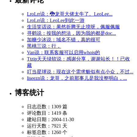
LroLrr说：🐉龙哥大佬太牛了。LeoLee...
LroLrr说：LeoLee到此一游
生活笑话说：果然折腾无止境呀，佩服佩服
寻鹤说：按我的想法，因为我的都是doc...
加糖少冰说：域名不错，真的很可
黑桃三说：行，
Van说：联系客服可以启用whois的
Ttzip天天绿软说：感谢分享，谢谢站长！！已收
藏
叮当星球说：现在这个需求貌似有点小众，不过...
liseezn说：龙哥，之前那事儿是我没整明白，...
博客统计
日志总数：1309 篇
评论数目：1419 条
建站日期：2004-11-30
运行天数：7921 天
标签总数：1260 个