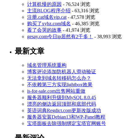
计算机慢的原因
- 76,524 浏览
主流BLOG程序介绍
- 63,316 浏览
注册.cat域名vip.cat
- 47,578 浏览
购买了xybz.com域名
- 46,385 浏览
看了会哭的故事
- 41,974 浏览
gesay.com今日ip居然有2千多！
- 38,993 浏览
最新文章
域名管理系统重构
博客评论添加防机器人滑动验证
无法拿到域名转移码怎么办？
不依赖第三方实现lightbox效果
is-for-sale.com出售网站重做
服务器顺利升级到MySQL 8.0.45
漂亮的侧边返回顶部和底部代码
英语词典Regdict.com更新改版成功
服务器安装Debian13和WP-Panel教程
宝塔面板去除强制绑定宝塔官网账号
最新评论