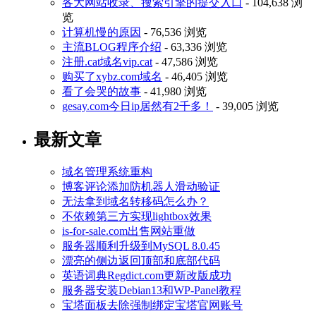
各大网站收录、搜索引擎的提交入口
- 104,638 浏
览
计算机慢的原因
- 76,536 浏览
主流BLOG程序介绍
- 63,336 浏览
注册.cat域名vip.cat
- 47,586 浏览
购买了xybz.com域名
- 46,405 浏览
看了会哭的故事
- 41,980 浏览
gesay.com今日ip居然有2千多！
- 39,005 浏览
最新文章
域名管理系统重构
博客评论添加防机器人滑动验证
无法拿到域名转移码怎么办？
不依赖第三方实现lightbox效果
is-for-sale.com出售网站重做
服务器顺利升级到MySQL 8.0.45
漂亮的侧边返回顶部和底部代码
英语词典Regdict.com更新改版成功
服务器安装Debian13和WP-Panel教程
宝塔面板去除强制绑定宝塔官网账号