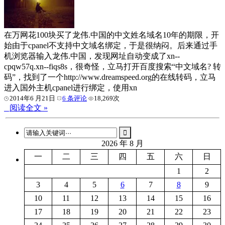
在万网花100块买了龙伟.中国的中文姓名域名10年的期限，开
始由于cpanel不支持中文域名绑定，于是很纳闷。后来通过手
机浏览器输入龙伟.中国，发现网址自动变成了xn--
cpqw57q.xn--fiqs8s，很奇怪，立马打开百度搜索“中文域名? 转
码”，找到了一个http://www.dreamspeed.org的在线转码，立马
进入国外主机cpanel进行绑定，使用xn
2014年6 月21日
6 条评论
18,269次
阅读全文 »
2026 年 8 月
一
二
三
四
五
六
日
1
2
3
4
5
6
7
8
9
10
11
12
13
14
15
16
17
18
19
20
21
22
23