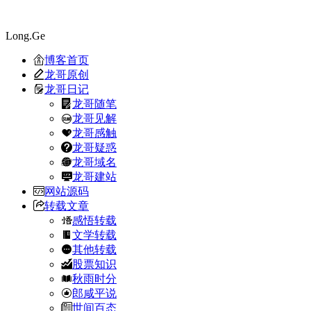
Long.Ge
博客首页
龙哥原创
龙哥日记
龙哥随笔
龙哥见解
龙哥感触
龙哥疑惑
龙哥域名
龙哥建站
网站源码
转载文章
感悟转载
文学转载
其他转载
股票知识
秋雨时分
郎咸平说
世间百态