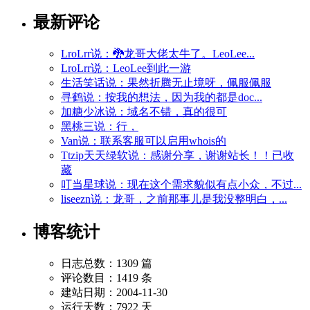
最新评论
LroLrr说：🐉龙哥大佬太牛了。LeoLee...
LroLrr说：LeoLee到此一游
生活笑话说：果然折腾无止境呀，佩服佩服
寻鹤说：按我的想法，因为我的都是doc...
加糖少冰说：域名不错，真的很可
黑桃三说：行，
Van说：联系客服可以启用whois的
Ttzip天天绿软说：感谢分享，谢谢站长！！已收
藏
叮当星球说：现在这个需求貌似有点小众，不过...
liseezn说：龙哥，之前那事儿是我没整明白，...
博客统计
日志总数：1309 篇
评论数目：1419 条
建站日期：2004-11-30
运行天数：7922 天