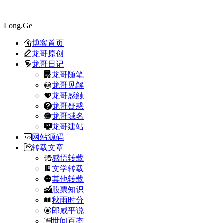
Long.Ge
博客首页
龙哥原创
龙哥日记
龙哥随笔
龙哥见解
龙哥感触
龙哥疑惑
龙哥域名
龙哥建站
网站源码
转载文章
感悟转载
文学转载
其他转载
股票知识
秋雨时分
郎咸平说
世间百态