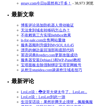
gesay.com今日ip居然有2千多！
- 38,973 浏览
最新文章
博客评论添加防机器人滑动验证
无法拿到域名转移码怎么办？
不依赖第三方实现lightbox效果
is-for-sale.com出售网站重做
服务器顺利升级到MySQL 8.0.45
漂亮的侧边返回顶部和底部代码
英语词典Regdict.com更新改版成功
服务器安装Debian13和WP-Panel教程
宝塔面板去除强制绑定宝塔官网账号
从抢注stupidea.com谈谈抢注域名技巧
最新评论
LroLrr说：🐉龙哥大佬太牛了。LeoLee...
LroLrr说：LeoLee到此一游
生活笑话说：果然折腾无止境呀，佩服佩服