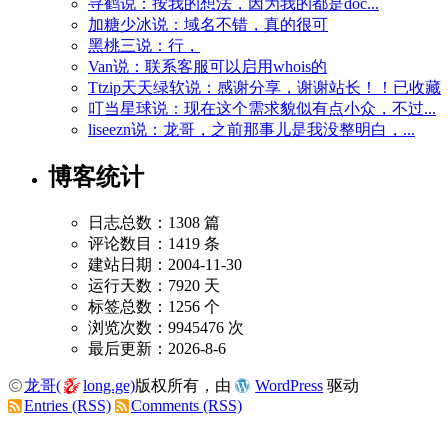
寻鹤说：按我的想法，因为我的都是doc...
加糖少冰说：域名不错，真的很可
黑桃三说：行，
Van说：联系客服可以启用whois的
Ttzip天天绿软说：感谢分享，谢谢站长！！已收藏
叮当星球说：现在这个需求貌似有点小众，不过...
liseezn说：龙哥，之前那事儿是我没整明白，...
博客统计
日志总数：1308 篇
评论数目：1419 条
建站日期：2004-11-30
运行天数：7920 天
标签总数：1256 个
浏览次数：9945476 次
最后更新：2026-8-6
龙哥(
long.ge)
版权所有，由
WordPress
驱动
Entries (RSS)
Comments (RSS)