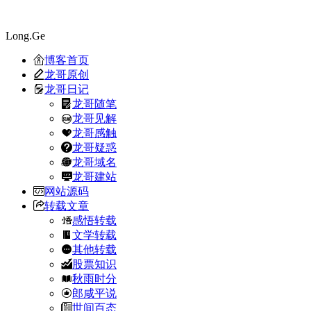
Long.Ge
博客首页
龙哥原创
龙哥日记
龙哥随笔
龙哥见解
龙哥感触
龙哥疑惑
龙哥域名
龙哥建站
网站源码
转载文章
感悟转载
文学转载
其他转载
股票知识
秋雨时分
郎咸平说
世间百态