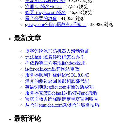
主流BLOG程序介绍
- 63,277 浏览
注册.cat域名vip.cat
- 47,545 浏览
购买了xybz.com域名
- 46,353 浏览
看了会哭的故事
- 41,962 浏览
gesay.com今日ip居然有2千多！
- 38,983 浏览
最新文章
博客评论添加防机器人滑动验证
无法拿到域名转移码怎么办？
不依赖第三方实现lightbox效果
is-for-sale.com出售网站重做
服务器顺利升级到MySQL 8.0.45
漂亮的侧边返回顶部和底部代码
英语词典Regdict.com更新改版成功
服务器安装Debian13和WP-Panel教程
宝塔面板去除强制绑定宝塔官网账号
从抢注stupidea.com谈谈抢注域名技巧
最新评论