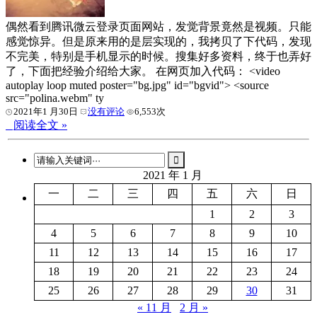
偶然看到腾讯微云登录页面网站，发觉背景竟然是视频。只能
感觉惊异。但是原来用的是层实现的，我拷贝了下代码，发现
不完美，特别是手机显示的时候。搜集好多资料，终于也弄好
了，下面把经验介绍给大家。 在网页加入代码： <video
autoplay loop muted poster="bg.jpg" id="bgvid"> <source
src="polina.webm" ty
2021年1 月30日
没有评论
6,553次
阅读全文 »
2021 年 1 月
一
二
三
四
五
六
日
1
2
3
4
5
6
7
8
9
10
11
12
13
14
15
16
17
18
19
20
21
22
23
24
25
26
27
28
29
30
31
« 11 月
2 月 »