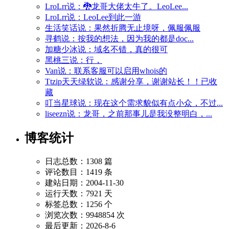
LroLrr说：🐉龙哥大佬太牛了。LeoLee...
LroLrr说：LeoLee到此一游
生活笑话说：果然折腾无止境呀，佩服佩服
寻鹤说：按我的想法，因为我的都是doc...
加糖少冰说：域名不错，真的很可
黑桃三说：行，
Van说：联系客服可以启用whois的
Ttzip天天绿软说：感谢分享，谢谢站长！！已收
藏
叮当星球说：现在这个需求貌似有点小众，不过...
liseezn说：龙哥，之前那事儿是我没整明白，...
博客统计
日志总数：1308 篇
评论数目：1419 条
建站日期：2004-11-30
运行天数：7921 天
标签总数：1256 个
浏览次数：9948854 次
最后更新：2026-8-6