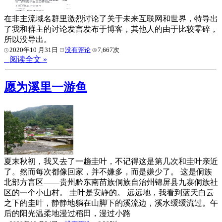
在非主流域名群里激烈讨论了关于未来互联网和世界，特导出
了我和群主的讨论发言发布于博客，其他人的由于比较零碎，
所以没导出。
2020年10 月31日
没有评论
7,667次
阅读全文 »
愿为溪里一游鱼
夏末秋初，我又去了一趟圭叶，不记得这是第几次和圭叶亲近
了。然而每次都像回家，并不嫌多，而是嫌少了。 这是侗族
北部方言区——贵州黔东南苗族侗族自治州锦屏县九寨侗族社
区的一个小山村。 圭叶是安静的。 远远地，我看到蓝天白云
之下的圭叶，静静地躺在山脚下的溪流边，溪水缓缓流过。午
后的阳光温柔地漫过稻田，漫过小路