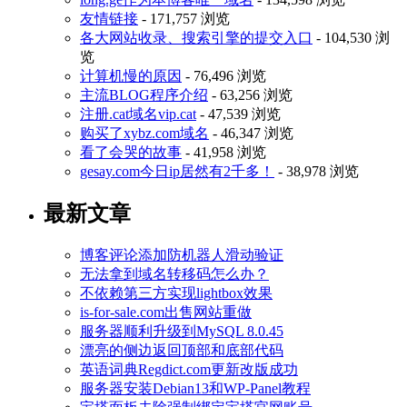
友情链接
- 171,757 浏览
各大网站收录、搜索引擎的提交入口
- 104,530 浏
览
计算机慢的原因
- 76,496 浏览
主流BLOG程序介绍
- 63,256 浏览
注册.cat域名vip.cat
- 47,539 浏览
购买了xybz.com域名
- 46,347 浏览
看了会哭的故事
- 41,958 浏览
gesay.com今日ip居然有2千多！
- 38,978 浏览
最新文章
博客评论添加防机器人滑动验证
无法拿到域名转移码怎么办？
不依赖第三方实现lightbox效果
is-for-sale.com出售网站重做
服务器顺利升级到MySQL 8.0.45
漂亮的侧边返回顶部和底部代码
英语词典Regdict.com更新改版成功
服务器安装Debian13和WP-Panel教程