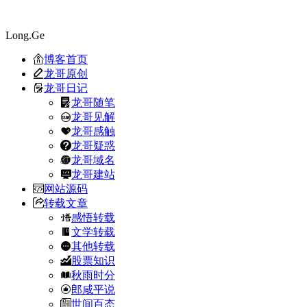
Long.Ge
博客首页
龙哥原创
龙哥日记
龙哥随笔
龙哥见解
龙哥感触
龙哥疑惑
龙哥域名
龙哥建站
网站源码
转载文章
感悟转载
文学转载
其他转载
股票知识
秋雨时分
郎咸平说
世间百态