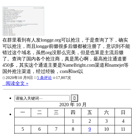
在群里看到有人发longge.org可以抢注，于是查询了下，确实
可以抢注，而且longge前缀很多后缀都被注册了，意识到不能
错过这个域名，虽然org没那么完美，但是也算是主流后缀
了。查询了国内各个抢注商，真是黑心啊，最高抢注通道要
450多，其实这个通道主要是NameBright.com渠道和namejet等
国外抢注渠道，经过经验，com和net以
2020年10 月9日
5 条评论
17,807次
阅读全文 »
2020 年 10 月
一
二
三
四
五
六
日
1
2
3
4
5
6
7
8
9
10
11