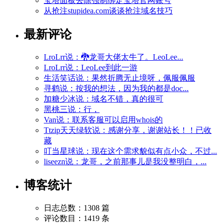
宝塔面板去除强制绑定宝塔官网账号
从抢注stupidea.com谈谈抢注域名技巧
最新评论
LroLrr说：🐉龙哥大佬太牛了。LeoLee...
LroLrr说：LeoLee到此一游
生活笑话说：果然折腾无止境呀，佩服佩服
寻鹤说：按我的想法，因为我的都是doc...
加糖少冰说：域名不错，真的很可
黑桃三说：行，
Van说：联系客服可以启用whois的
Ttzip天天绿软说：感谢分享，谢谢站长！！已收
藏
叮当星球说：现在这个需求貌似有点小众，不过...
liseezn说：龙哥，之前那事儿是我没整明白，...
博客统计
日志总数：1308 篇
评论数目：1419 条