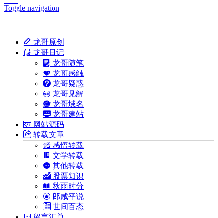
Toggle navigation
龙哥原创
龙哥日记
龙哥随笔
龙哥感触
龙哥疑惑
龙哥见解
龙哥域名
龙哥建站
网站源码
转载文章
感悟转载
文学转载
其他转载
股票知识
秋雨时分
郎咸平说
世间百态
留言汇总