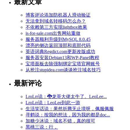
最新文章
博客评论添加防机器人滑动验证
无法拿到域名转移码怎么办？
不依赖第三方实现lightbox效果
is-for-sale.com出售网站重做
服务器顺利升级到MySQL 8.0.45
漂亮的侧边返回顶部和底部代码
英语词典Regdict.com更新改版成功
服务器安装Debian13和WP-Panel教程
宝塔面板去除强制绑定宝塔官网账号
从抢注stupidea.com谈谈抢注域名技巧
最新评论
LroLrr说：🐉龙哥大佬太牛了。LeoLee...
LroLrr说：LeoLee到此一游
生活笑话说：果然折腾无止境呀，佩服佩服
寻鹤说：按我的想法，因为我的都是doc...
加糖少冰说：域名不错，真的很可
黑桃三说：行，