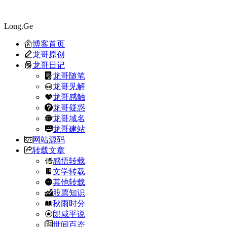
Long.Ge
博客首页
龙哥原创
龙哥日记
龙哥随笔
龙哥见解
龙哥感触
龙哥疑惑
龙哥域名
龙哥建站
网站源码
转载文章
感悟转载
文学转载
其他转载
股票知识
秋雨时分
郎咸平说
世间百态