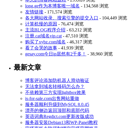
long.ge作为本博客唯一域名
- 134,568 浏览
友情链接
- 171,574 浏览
各大网站收录、搜索引擎的提交入口
- 104,449 浏览
计算机慢的原因
- 76,474 浏览
主流BLOG程序介绍
- 63,212 浏览
注册.cat域名vip.cat
- 47,510 浏览
购买了xybz.com域名
- 46,317 浏览
看了会哭的故事
- 41,939 浏览
gesay.com今日ip居然有2千多！
- 38,960 浏览
最新文章
博客评论添加防机器人滑动验证
无法拿到域名转移码怎么办？
不依赖第三方实现lightbox效果
is-for-sale.com出售网站重做
服务器顺利升级到MySQL 8.0.45
漂亮的侧边返回顶部和底部代码
英语词典Regdict.com更新改版成功
服务器安装Debian13和WP-Panel教程