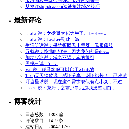
宝塔面板去除强制绑定宝塔官网账号
从抢注stupidea.com谈谈抢注域名技巧
最新评论
LroLrr说：🐉龙哥大佬太牛了。LeoLee...
LroLrr说：LeoLee到此一游
生活笑话说：果然折腾无止境呀，佩服佩服
寻鹤说：按我的想法，因为我的都是doc...
加糖少冰说：域名不错，真的很可
黑桃三说：行，
Van说：联系客服可以启用whois的
Ttzip天天绿软说：感谢分享，谢谢站长！！已收藏
叮当星球说：现在这个需求貌似有点小众，不过...
liseezn说：龙哥，之前那事儿是我没整明白，...
博客统计
日志总数：1308 篇
评论数目：1419 条
建站日期：2004-11-30