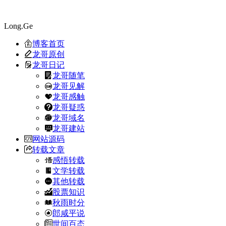
Long.Ge
博客首页
龙哥原创
龙哥日记
龙哥随笔
龙哥见解
龙哥感触
龙哥疑惑
龙哥域名
龙哥建站
网站源码
转载文章
感悟转载
文学转载
其他转载
股票知识
秋雨时分
郎咸平说
世间百态