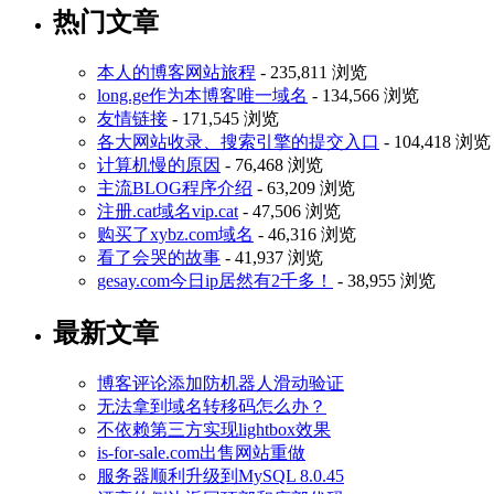
热门文章
本人的博客网站旅程
- 235,811 浏览
long.ge作为本博客唯一域名
- 134,566 浏览
友情链接
- 171,545 浏览
各大网站收录、搜索引擎的提交入口
- 104,418 浏览
计算机慢的原因
- 76,468 浏览
主流BLOG程序介绍
- 63,209 浏览
注册.cat域名vip.cat
- 47,506 浏览
购买了xybz.com域名
- 46,316 浏览
看了会哭的故事
- 41,937 浏览
gesay.com今日ip居然有2千多！
- 38,955 浏览
最新文章
博客评论添加防机器人滑动验证
无法拿到域名转移码怎么办？
不依赖第三方实现lightbox效果
is-for-sale.com出售网站重做
服务器顺利升级到MySQL 8.0.45