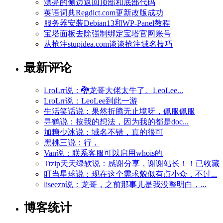
漂亮的侧边返回顶部和底部代码
英语词典Regdict.com更新改版成功
服务器安装Debian13和WP-Panel教程
宝塔面板去除强制绑定宝塔官网账号
从抢注stupidea.com谈谈抢注域名技巧
最新评论
LroLrr说：🐉龙哥大佬太牛了。LeoLee...
LroLrr说：LeoLee到此一游
生活笑话说：果然折腾无止境呀，佩服佩服
寻鹤说：按我的想法，因为我的都是doc...
加糖少冰说：域名不错，真的很可
黑桃三说：行，
Van说：联系客服可以启用whois的
Ttzip天天绿软说：感谢分享，谢谢站长！！已收藏
叮当星球说：现在这个需求貌似有点小众，不过...
liseezn说：龙哥，之前那事儿是我没整明白，...
博客统计