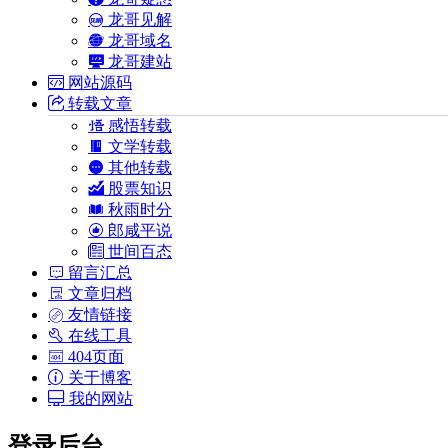
龙哥见解
龙哥域名
龙哥建站
网站源码
转载文章
感悟转载
文学转载
其他转载
股票知识
秋雨时分
郎咸平说
世间百态
留言汇总
文章归档
友情链接
在线工具
404页面
关于博客
我的网站
登录后台