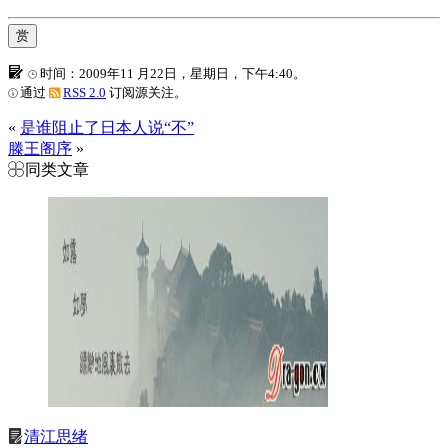
赏
时间：2009年11 月22日，星期日，下午4:40。
通过
RSS 2.0
订阅源关注。
«
是谁阻止了日本人说“不”
滕王阁序
»
同类文章
清江思绪