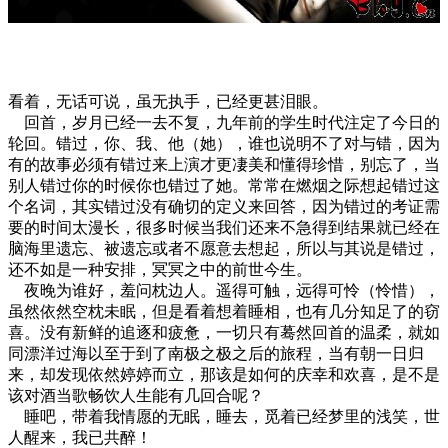
看着，无话可说，虽无执手，已经更甚泪眼。
回首，岁月已经一去不复，九年前的学生时代注定了今日的
轮回。错过，你、我、他（她），谁也说明不了对与错，因为
有的故事必须有错过来上演才更凄美和懂得珍惜，别忘了，当
别人错过你的时候你也错过了她。常常在燃烟之际想起错过这
个名词，其实错过没有确切的定义来回答，因为错过的考证需
要的时间太漫长，很多时候当我们还来不急得到结果就已经在
脑海里遗忘、被遗忘或者不愿意去想起，所以与其说是错过，
还不如是一种安排，冥冥之中的前世今生。
夜晚为谁好，羞问枕边人。遥得可触，远得可怜（怜惜），
虽然依然空枕未眠，但是看着想着睡相，也有几分知足了的窃
喜。没有新鲜的追逐和疲惫，一切只有蓦然回首的温柔，就如
同漂洋过海以至于到了南极之极之后的旅程，当有朝一日归
来，却发现依然婷婷而立，那该是如何的庆幸和欢喜，是不是
该对酒当歌畅饮人生能有几回合呢？
睡吧，带着我情愿的无眠，睡去，觅着已经梦里的浅笑，世
人醒来，我已共醉！