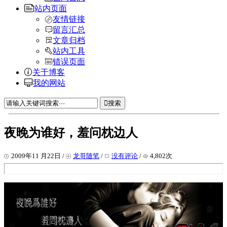
站内页面
友情链接
留言汇总
文章归档
站内工具
错误页面
关于博客
我的网站
搜索
夜晚为谁好，羞问枕边人
2009年11 月22日 /
龙哥随笔
/
没有评论
/
4,802次