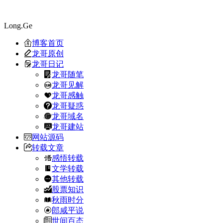
Long.Ge
博客首页
龙哥原创
龙哥日记
龙哥随笔
龙哥见解
龙哥感触
龙哥疑惑
龙哥域名
龙哥建站
网站源码
转载文章
感悟转载
文学转载
其他转载
股票知识
秋雨时分
郎咸平说
世间百态