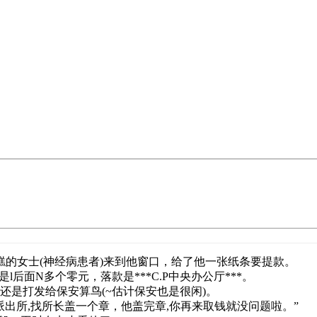
的女士(神经病患者)来到他窗口，给了他一张纸条要提款。
后面N多个零元，落款是***C.P中央办公厅***。
还是打发给保安算鸟(~估计保安也是很闲)。
出所,找所长盖一个章，他盖完章,你再来取钱就没问题啦。”