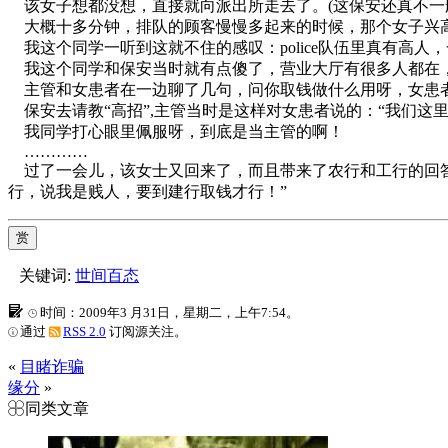
该女子想都没想，直接就向派出所走去了。(这保安还真不一
大概十多分钟，排队的顾客慢慢多起来的时候，那个女子兴高
我这个同学一听到这就不住的感叹：police队伍里真有高人，
我这个同学和保安当时就有点傻了，营业大厅有很多人都在，
主管和女患者在一边聊了几句，问你取钱做什么用呀，女患者
保安去请教“高招”,主管当时是这样对女患者说的：“我们这
我同学打心眼里佩服呀，到底是当主管的啊！
…………
过了一会儿，该女士又回来了，而且带来了农行和工行的回答
行，说我是贱人，要到建行取钱才行！”
赏
关键词:
世间百态
时间：2009年3 月31日，星期二，上午7:54。
通过
RSS 2.0
订阅源关注。
«
目睹诈骗
缘分
»
同类文章