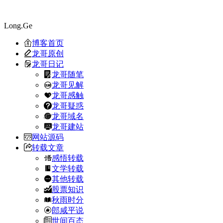
Long.Ge
博客首页
龙哥原创
龙哥日记
龙哥随笔
龙哥见解
龙哥感触
龙哥疑惑
龙哥域名
龙哥建站
网站源码
转载文章
感悟转载
文学转载
其他转载
股票知识
秋雨时分
郎咸平说
世间百态