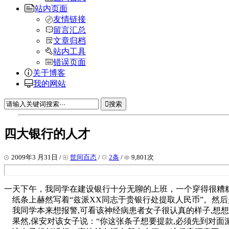
站内页面
友情链接
留言汇总
文章归档
站内工具
错误页面
关于博客
我的网站
搜索
四大银行的人才
2009年3 月31日 /
世间百态
/
2条
/
9,801次
一天下午，我同学在建设银行十分无聊的上班，一个穿得很糟糕
纸条上赫然写着“兹派XX同志于贵银行处提取人民币”。然后是l
我同学本来想报警,可看该神经病患者女子很认真的样子,想想
果然,保安对该女子说：“你这张条子想要提款,必须先到对面派