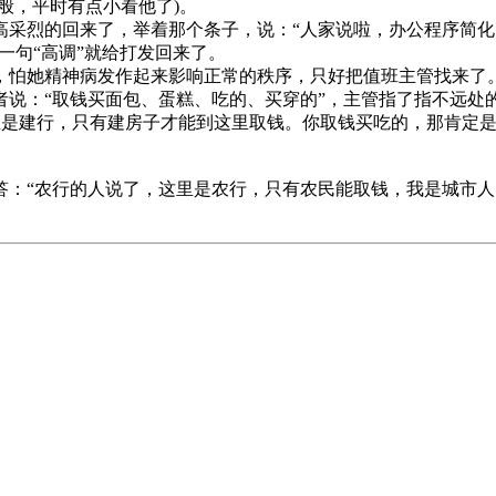
般，平时有点小看他了)。
采烈的回来了，举着那个条子，说：“人家说啦，办公程序简化
一句“高调”就给打发回来了。
怕她精神病发作起来影响正常的秩序，只好把值班主管找来了
说：“取钱买面包、蛋糕、吃的、买穿的”，主管指了指不远处
里是建行，只有建房子才能到这里取钱。你取钱买吃的，那肯定
：“农行的人说了，这里是农行，只有农民能取钱，我是城市人