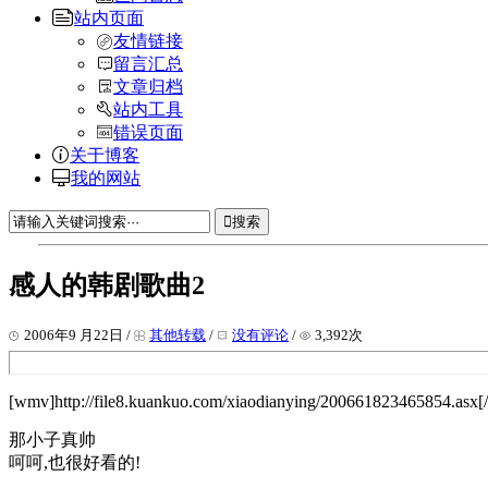
站内页面
友情链接
留言汇总
文章归档
站内工具
错误页面
关于博客
我的网站
搜索
感人的韩剧歌曲2
2006年9 月22日 /
其他转载
/
没有评论
/
3,392次
[wmv]http://file8.kuankuo.com/xiaodianying/200661823465854.asx
那小子真帅
呵呵,也很好看的!