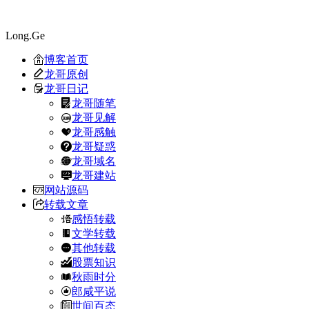
Long.Ge
博客首页
龙哥原创
龙哥日记
龙哥随笔
龙哥见解
龙哥感触
龙哥疑惑
龙哥域名
龙哥建站
网站源码
转载文章
感悟转载
文学转载
其他转载
股票知识
秋雨时分
郎咸平说
世间百态