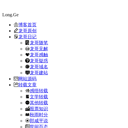
Long.Ge
博客首页
龙哥原创
龙哥日记
龙哥随笔
龙哥见解
龙哥感触
龙哥疑惑
龙哥域名
龙哥建站
网站源码
转载文章
感悟转载
文学转载
其他转载
股票知识
秋雨时分
郎咸平说
世间百态