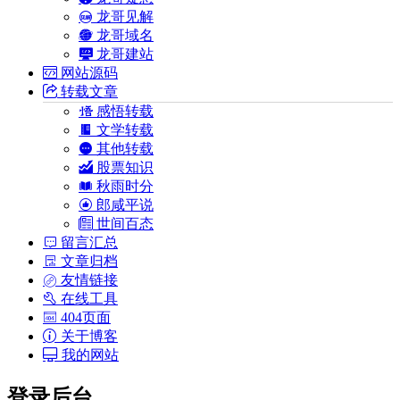
龙哥见解
龙哥域名
龙哥建站
网站源码
转载文章
感悟转载
文学转载
其他转载
股票知识
秋雨时分
郎咸平说
世间百态
留言汇总
文章归档
友情链接
在线工具
404页面
关于博客
我的网站
登录后台