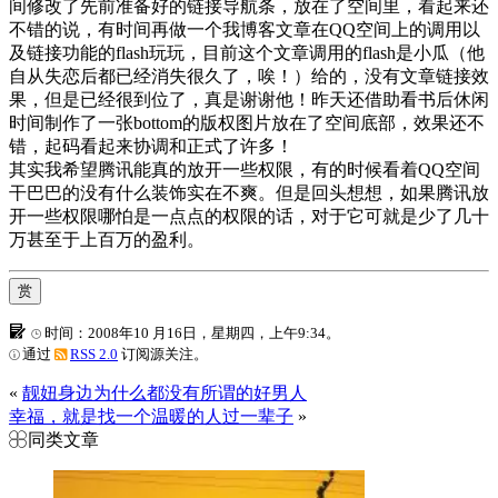
间修改了先前准备好的链接导航条，放在了空间里，看起来还
不错的说，有时间再做一个我博客文章在QQ空间上的调用以
及链接功能的flash玩玩，目前这个文章调用的flash是小瓜（他
自从失恋后都已经消失很久了，唉！）给的，没有文章链接效
果，但是已经很到位了，真是谢谢他！昨天还借助看书后休闲
时间制作了一张bottom的版权图片放在了空间底部，效果还不
错，起码看起来协调和正式了许多！
其实我希望腾讯能真的放开一些权限，有的时候看着QQ空间
干巴巴的没有什么装饰实在不爽。但是回头想想，如果腾讯放
开一些权限哪怕是一点点的权限的话，对于它可就是少了几十
万甚至于上百万的盈利。
赏
时间：2008年10 月16日，星期四，上午9:34。
通过
RSS 2.0
订阅源关注。
«
靓妞身边为什么都没有所谓的好男人
幸福，就是找一个温暖的人过一辈子
»
同类文章