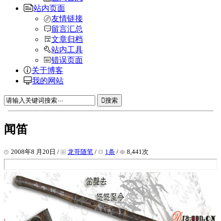
站内页面
友情链接
留言汇总
文章归档
站内工具
错误页面
关于博客
我的网站
搜索
闻笛
2008年8 月20日 /
龙哥随笔
/
1条
/
8,441次