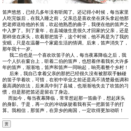
笛声悠悠，已经几多年没有听闻了。还记得小时候，每当家里
人吃完饭后，在我入睡之前，父亲总是喜欢坐在床头拿起他那
把老师送给他的长笛，吹起他熟悉的曲子，我便在他的笛声之
中入梦了。到了童年，在县城做生意很久才回家的父亲，还是
那样坐在床头，吹着那把笛子，这个时候，他不再是为了我的
安眠，只是在温馨一个家庭生活的情调。后来，笛声消失了，
那年我十一岁。
我二伯也是一个喜欢吹笛子的人，每当夜幕降临之后，我
一个人扒在窗台上，听着二伯的笛声，也想着伴着我长大许多
年的笛声，渐渐地，笛声和笛声一同响起，响亮着整个乡村！
后来，我自己拿着父亲的那把已经很久没有被那双手触碰
的笛子学着吹，可惜，在初中毕业之前还是高不清楚最低调和
最高调的吹法，后来高中到了县城，也渐渐地失去了吹笛的习
惯，但是那把笛还是留在了身边。
而如今，每当夜幕降临，常常想起那一笛曲子，想起床头
的身影。于是，再一次的冲动纵驶着我有买一把新笛子的打
算。我相信，那笛声，在异乡的南国，一定吹得更加动听！
赏