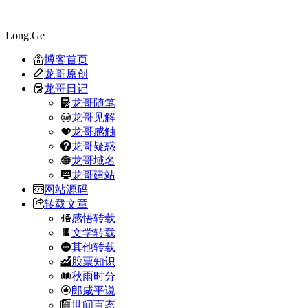
Long.Ge
博客首页
龙哥原创
龙哥日记
龙哥随笔
龙哥见解
龙哥感触
龙哥疑惑
龙哥域名
龙哥建站
网站源码
转载文章
感悟转载
文学转载
其他转载
股票知识
秋雨时分
郎咸平说
世间百态