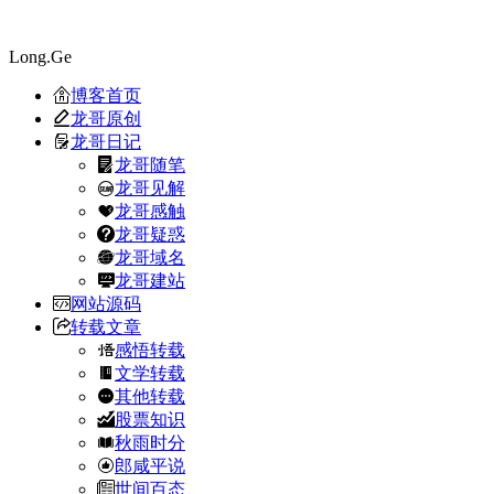
Long.Ge
博客首页
龙哥原创
龙哥日记
龙哥随笔
龙哥见解
龙哥感触
龙哥疑惑
龙哥域名
龙哥建站
网站源码
转载文章
感悟转载
文学转载
其他转载
股票知识
秋雨时分
郎咸平说
世间百态