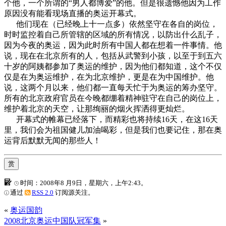
个他，一个所谓的“男人都博爱”的他。但是很遗憾他因为工作
原因没有能看现场直播的奥运开幕式。
他们现在（已经晚上十一点多）依然坚守在各自的岗位，
时时监控着自己所管辖的区域的所有情况，以防出什么乱子，
因为今夜的奥运，因为此时所有中国人都在想着一件事情。他
说，现在在北京所有的人，包括从武警到小孩，以至于到五六
十岁的阿姨都参加了奥运的维护，因为他们都知道，这个不仅
仅是在为奥运维护，在为北京维护，更是在为中国维护。他
说，这两个月以来，他们都一直每天忙于为奥运的筹办坚守。
所有的北京政府官员在今晚都绷着精神驻守在自己的岗位上，
维护着北京的天空，让那绚丽的烟火挥洒得更灿烂。
开幕式的帷幕已经落下，而精彩也将持续16天，在这16天
里，我们会为祖国健儿加油喝彩，但是我们也要记住，那在奥
运背后默默无闻的那些人！
赏
时间：2008年8 月9日，星期六，上午2:43。
通过
RSS 2.0
订阅源关注。
«
奥运国韵
2008北京奥运中国队冠军集
»