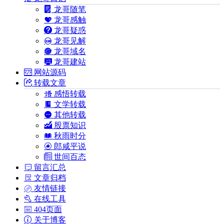
龙哥随笔
龙哥感触
龙哥疑惑
龙哥见解
龙哥域名
龙哥建站
网站源码
转载文章
感悟转载
文学转载
其他转载
股票知识
秋雨时分
郎咸平说
世间百态
留言汇总
文章归档
友情链接
在线工具
404页面
关于博客