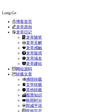
Long.Ge
博客首页
龙哥原创
龙哥日记
龙哥随笔
龙哥见解
龙哥感触
龙哥疑惑
龙哥域名
龙哥建站
网站源码
转载文章
感悟转载
文学转载
其他转载
股票知识
秋雨时分
郎咸平说
世间百态