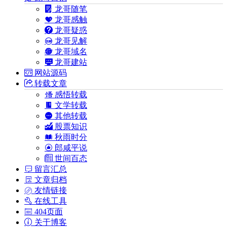
龙哥随笔
龙哥感触
龙哥疑惑
龙哥见解
龙哥域名
龙哥建站
网站源码
转载文章
感悟转载
文学转载
其他转载
股票知识
秋雨时分
郎咸平说
世间百态
留言汇总
文章归档
友情链接
在线工具
404页面
关于博客