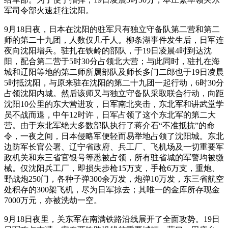
军司令部火速赶往沈阳。
9月18日夜，日本在沈阳的驻军只有独立守备队第二营和第二
师的第二十九团，人数仅几千人。柳条湖事件发生后，日军连
夜向沈阳增兵。驻扎在铁岭的部队，于19日凌晨4时到达沈
阳，配合第二营于5时30分占领北大营；与此同时，驻扎在海
城和辽阳等地的第二师所属部队及师长多门二郎也于19日凌晨
5时抵沈阳，与原来驻在沈阳的第二十九团一起行动，6时30分
占领沈阳内城。然后该师又与独立守备队采取联合行动，向距
沈阳10公里的东大营进攻，日军南北夹击，东北军和讲武堂学
员不战而退，中午12时许，日军占领了这个东北军的第二大
营。由于东北军绝大多数部队执行了蒋介石“不准抵抗”的命
令，一夜之间，日本侵略军便轻而易举地占领了沈阳城。东北
边防军长官公署、辽宁省政府、兵工厂、飞机场及一切重要军
政机关和东三省官银号等悉被占领，所有驻省城的军警均被缴
械。仅沈阳兵工厂，即损失步枪15万支，手枪6万支，重炮、
野战炮250门，各种子弹300余万发，炮弹10万发，东三省航空
处积存的300架飞机，尽为日军掠去；其唯一的金库所存现金
7000万元，亦被洗劫一空。
9月18日夜里，关东军在南满铁路沿线展开了全面攻势。19日