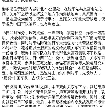
地区发动了武装进攻。
柳条湖位于沈阳内城以北2.5公里处，在沈阳站与文宫屯站之
间，关东军之所以选择这个地方作为爆破地点，其原因有二：
一是这里较为偏僻，便于行事；二是距东北军北大营较近，便
于诬为中国军队破坏，也有利攻击。
18日22时20分，炸药点燃，一声巨响，震荡长空，炸毁一段路
轨。以爆炸声为信号、早已准备好的全副武装的日军便向预定
目标攻击，同时沈阳站附近的日军大炮也向北大营猛烈轰击。
23时46分，花谷正以土肥原的名义给旅顺关东军司令部发出第
一份电报，谎称中国军队在沈阳北部北大营西侧破坏了铁路，
袭击日本守备队，日中两军在冲突中。接到电报后，关东军司
令官本庄繁、参谋长三宅光治、参谋石原莞尔等人紧急研究对
策，一致认为此时是诉诸武力的“绝好机会”，本庄繁当即决
定，按照预定的计划，迅速将主力集中到沈阳，先发制人，
“惩罚”中国军队，占领东北三省。
19日凌晨1时30分至2时之间，本庄繁向关东军下令：驻辽阳第
二师，驻公主岭独立守备队第一、第五营等迅速开往沈阳，攻
击该地中国军队；驻长春步兵第三旅准备进攻长春。同时，还
向驻朝鲜日军求援。最后，本庄繁将他的命令及战况正式报告
给军部。为了便于指挥，19日凌晨3时30分，本庄繁率领关东