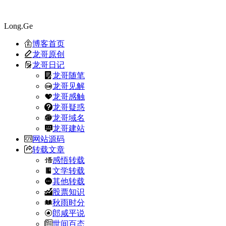
Long.Ge
博客首页
龙哥原创
龙哥日记
龙哥随笔
龙哥见解
龙哥感触
龙哥疑惑
龙哥域名
龙哥建站
网站源码
转载文章
感悟转载
文学转载
其他转载
股票知识
秋雨时分
郎咸平说
世间百态