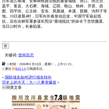
日军攻占南满、安奉两铁路沿线的重要城镇、营口、田庄台、
盖平、复县、大石桥、海城、辽阳、鞍山、铁岭、开原、昌
图、四平街、公主岭、安东、凤凰城、本溪、抚顺、沟邦子等
地。19日凌晨4时，日军向长春发动总攻，中国守军奋起抵
抗，后在吉林军署参谋长熙洽“毋须抵抗”的命令下含愤撤退。
当日22时许，长春陷落。
赏
关键词:
世间百态
时间：2006年9 月18日，星期一，上午11:23。
通过
RSS 2.0
订阅源关注。
«
国际域名如何进行域名转向
历史上的今天：九一八事变爆发
»
同类文章