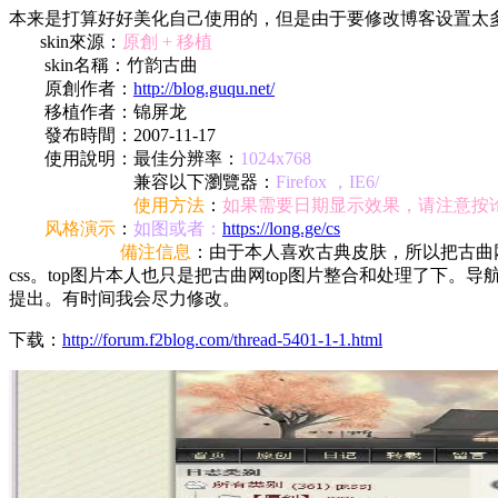
本来是打算好好美化自己使用的，但是由于要修改博客设置太
skin來源：
原創 + 移植
skin名稱：竹韵古曲
原創作者：
http://blog.guqu.net/
移植作者：锦屏龙
發布時間：2007-11-17
使用說明：最佳分辨率：
1024x768
兼容以下瀏覽器：
Firefox ，IE6/
使用方法
：
如果需要日期显示效果，请注意按
风格演示
：
如图或者：
https://long.ge/cs
備注信息
：由于本人喜欢古典
皮肤
，所以把古曲
css。top图片本人也只是把古曲网top图片整合和处理了下
提出。有时间我会尽力修改。
下载：
http://forum.f2blog.com/thread-5401-1-1.html