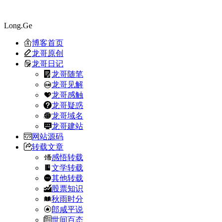
Long.Ge
博客首页
龙哥原创
龙哥日记
龙哥随笔
龙哥见解
龙哥感触
龙哥疑惑
龙哥域名
龙哥建站
网站源码
转载文章
感悟转载
文学转载
其他转载
股票知识
秋雨时分
郎咸平说
世间百态