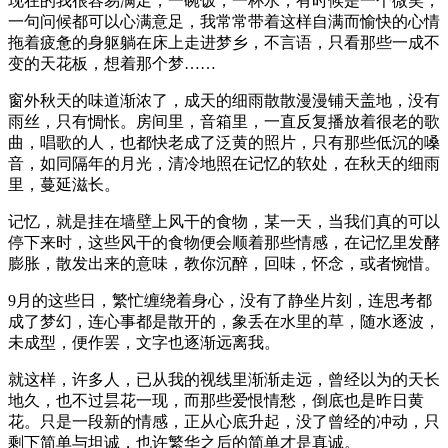
现在的我很容易满足，一碗饭，一杯水，有时候是一个微笑，
一句问候都可以心满意足，我常常带着这样自满而愉快的心情
拖着疲惫的身躯躺在床上走进梦乡，不言语，只看那些一成不
变的天花板，想着那个梦……
窗外秋天的味道渐浓了，成天的细雨散散漫漫铺天盖地，没有
雨丝，只有惆怅。房间里，音箱里，一直反复播放着很老的歌
曲，唱歌的人，也都快老成了泛黄的照片，只有那些低沉的嗓
音，如同隔年的月光，清冷地照在记忆的软处，在秋天的细雨
里，蔓延滋长。
记忆，就是挂在墙壁上风干的食物，某一天，当我们真的可以
停下来时，这些风干的食物便会顺着那些情感，在记忆里发酵
膨胀，散发出来的意味，教你沉醉，回味，怀念，或者惋惜。
9月的这些日，繁忙缠绕着身心，没有了静坐片刻，连思考都
成了梦幻，连心事都是散开的，象丢在水里的草，随水逐波，
未成型，便作罢，文字也逐渐远离我。
就这样，许多人，已从我的视线里渐渐走远，曾经以为的天长
地久，也不过昙花一现，而那些爱恨情愁，倒底也是昨日黄
花。只是一段新的情感，正从心底升起，没了曾经的冲动，只
剩下简单与坦诚，也许繁华之后的简单才是真诚。