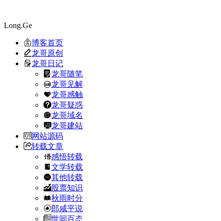
Long.Ge
博客首页
龙哥原创
龙哥日记
龙哥随笔
龙哥见解
龙哥感触
龙哥疑惑
龙哥域名
龙哥建站
网站源码
转载文章
感悟转载
文学转载
其他转载
股票知识
秋雨时分
郎咸平说
世间百态