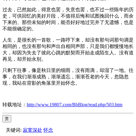
过去，已然如此，得意也罢，失意也罢，也不过一些陈年的历
史，可供回忆的美好片段，不值得后悔和试图挽回什么，而余
下来的、那些未知的时间，能否好好地过完并了无遗憾，也是
不能很确定的。
人生，是很长的一首歌，一路哼下来，却没有那句词那句调是
相同的，也没有那句和声出自相同声部，只是我们都慢慢地长
大，却因为失去了彼此心跳的默契而开始走成陌生人。没有道
再见，却开始永别。
只剩下往事，像是秋日里的细雨，没有雨滴，却湿了一地。往
事，在我们渐渐成熟，渐渐遗忘，渐渐苍老的今天，忽隐忽
现，我站在背影的角落里开始怀念。
转载地址：
http://www.19807.com/BbBlog/read.php/503.htm
赏
关键词:
寂寞深处
怀念