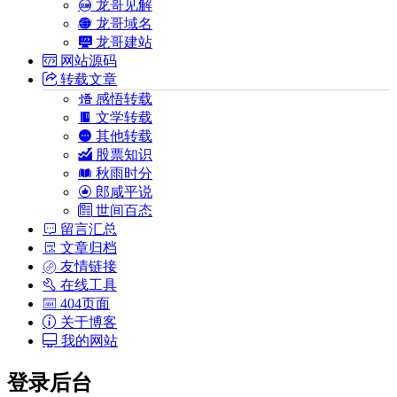
龙哥见解
龙哥域名
龙哥建站
网站源码
转载文章
感悟转载
文学转载
其他转载
股票知识
秋雨时分
郎咸平说
世间百态
留言汇总
文章归档
友情链接
在线工具
404页面
关于博客
我的网站
登录后台