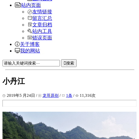
站内页面
友情链接
留言汇总
文章归档
站内工具
错误页面
关于博客
我的网站
搜索
小丹江
2019年5 月24日 /
龙哥原创
/
1条
/
11,316次