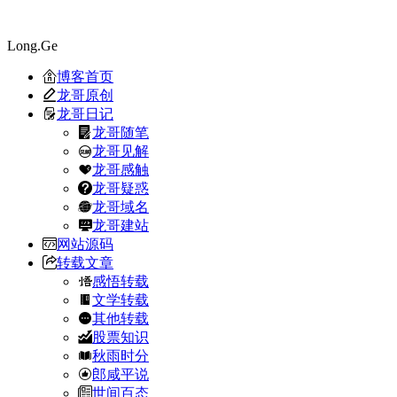
Long.Ge
博客首页
龙哥原创
龙哥日记
龙哥随笔
龙哥见解
龙哥感触
龙哥疑惑
龙哥域名
龙哥建站
网站源码
转载文章
感悟转载
文学转载
其他转载
股票知识
秋雨时分
郎咸平说
世间百态