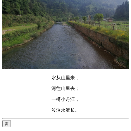
水从山里来，
河往山里去；
一樽小丹江，
泣泣永流长。
赏