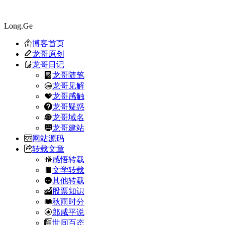
Long.Ge
博客首页
龙哥原创
龙哥日记
龙哥随笔
龙哥见解
龙哥感触
龙哥疑惑
龙哥域名
龙哥建站
网站源码
转载文章
感悟转载
文学转载
其他转载
股票知识
秋雨时分
郎咸平说
世间百态