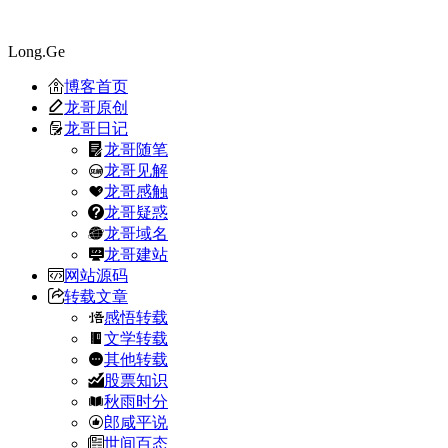
Long.Ge
博客首页
龙哥原创
龙哥日记
龙哥随笔
龙哥见解
龙哥感触
龙哥疑惑
龙哥域名
龙哥建站
网站源码
转载文章
感悟转载
文学转载
其他转载
股票知识
秋雨时分
郎咸平说
世间百态