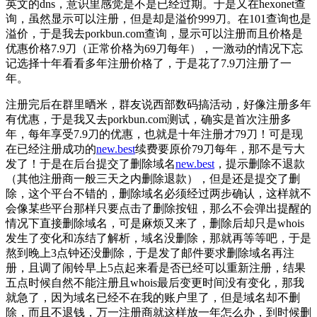
英文的dns，意识里感觉是不是已经过期。于是又在hexonet查
询，虽然显示可以注册，但是却是溢价999刀。在101查询也是
溢价，于是我去porkbun.com查询，显示可以注册而且价格是
优惠价格7.9刀（正常价格为69刀每年），一激动的情况下忘
记选择十年看看多年注册价格了，于是花了7.9刀注册了一
年。
注册完后在群里晒米，群友说西部数码搞活动，好像注册多年
有优惠，于是我又去porkbun.com测试，确实是首次注册多
年，每年享受7.9刀的优惠，也就是十年注册才79刀！可是现
在已经注册成功的
new.best
续费要原价79刀每年，那不是亏大
发了！于是在后台提交了删除域名
new.best
，提示删除不退款
（其他注册商一般三天之内删除退款），但是还是提交了删
除，这个平台不错的，删除域名必须经过两步确认，这样就不
会像某些平台那样只要点击了删除按钮，那么不会弹出提醒的
情况下直接删除域名，可是麻烦又来了，删除后却只是whois
发生了变化和冻结了解析，域名没删除，那就再等等吧，于是
熬到晚上3点钟还没删除，于是发了邮件要求删除域名再注
册，且调了闹铃早上5点起来看是否已经可以重新注册，结果
五点时候自然不能注册且whois最后变更时间没有变化，那我
就急了，因为域名已经不在我的账户里了，但是域名却不删
除，而且不退钱，万一注册商就这样放一年怎么办，到时候删