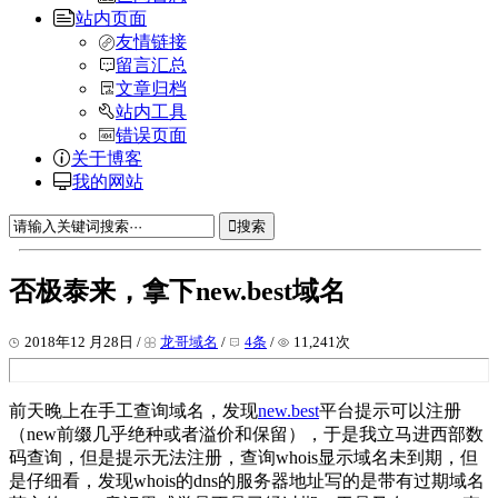
站内页面
友情链接
留言汇总
文章归档
站内工具
错误页面
关于博客
我的网站
搜索
否极泰来，拿下new.best域名
2018年12 月28日 /
龙哥域名
/
4条
/
11,241次
前天晚上在手工查询域名，发现
new.best
平台提示可以注册
（new前缀几乎绝种或者溢价和保留），于是我立马进西部数
码查询，但是提示无法注册，查询whois显示域名未到期，但
是仔细看，发现whois的dns的服务器地址写的是带有过期域名