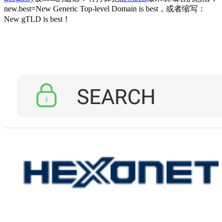
new.best=New Generic Top-level Domain is best，或者缩写：
New gTLD is best！