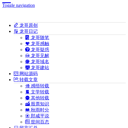
Toggle navigation
龙哥原创
龙哥日记
龙哥随笔
龙哥感触
龙哥疑惑
龙哥见解
龙哥域名
龙哥建站
网站源码
转载文章
感悟转载
文学转载
其他转载
股票知识
秋雨时分
郎咸平说
世间百态
留言汇总