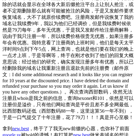
除的话就会显示在全球各大新后缀抢注平台上让别人抢注，或
者不定期删除那么就有可能被抢注的风险，于是又发邮件要求
恢复域名，大不了就原价续费吧。注册商发邮件说恢复了我的
域名让我续费9年，我以为他们已经调价，但是我续费时候依
然是79刀每年，多年无优惠，于是我又发邮件给注册商解释，
说由于我只注册一年，所以续费价格很贵无优惠，如果注册多
年会有优惠。我特意看了注册商的上班时间，他们是每天太平
洋时间9点到下午5点，网上查询，也就是他们要在我们的晚上
一点才上班，于是等啊等，终于在刚才收到了他们的回复大概
意思说：经过他们的研究，确实发现注册多年有优惠，所以已
经删除我的域名让我重新注册且退款先前的注册费（邮件原
文：I did some additional research and it looks like you can register
for 10 years at the discounted price. I have deleted the domain and
refunded your purchase so you may order it again. Let us know if
you have any other questions.）。再次查询西部数码，依然无法
注册且whois是我之前的信息，查询hexonet和101，依然是可以
注册但是溢价，只有他们网站查询是平价且差不多全网最低，
比西部数码还低（西部数码88一年，这里这算56一年不到），
于是一口气提交了十年注册，花了79刀！！！真是开心至极！
拿到
new.best
，终于了了我无new前缀的心愿，也弥补了前面
google.sy
被hold的遗憾！有打算把
new.best
做米表域名的想法，