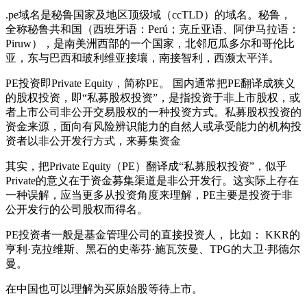
.pe域名是秘鲁国家及地区顶级域（ccTLD）的域名。秘鲁，
全称秘鲁共和国（西班牙语：Perú；克丘亚语、阿伊马拉语：
Piruw），是南美洲西部的一个国家，北邻厄瓜多尔和哥伦比
亚，东与巴西和玻利维亚接壤，南接智利，西濒太平洋。
PE投资即Private Equity，简称PE。 国内通常把PE翻译成狭义
的股权投资，即“私募股权投资”，是指投资于非上市股权，或
者上市公司非公开交易股权的一种投资方式。私募股权投资的
资金来源，面向有风险辨识能力的自然人或承受能力的机构投
资者以非公开发行方式，来募集资金
其实，把Private Equity（PE）翻译成“私募股权投资”，似乎
Private的意义在于资金募集渠道是非公开发行。这实际上存在
一种误解，应当更多从投资角度来理解，PE主要是投资于非
公开发行的公司股权而得名。
PE投资者一般是基金管理公司的直接投资人， 比如： KKR的
亨利·克拉维斯、黑石的史蒂芬·施瓦茨曼、TPG的大卫·邦德尔
曼。
在中国也可以理解为买原始股等待上市。