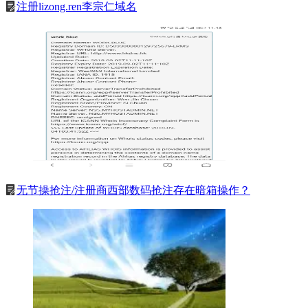
注册lizong.ren李宗仁域名
无节操抢注/注册商西部数码抢注存在暗箱操作？