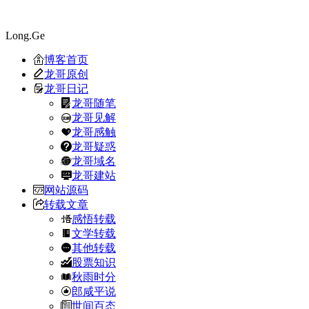
Long.Ge
博客首页
龙哥原创
龙哥日记
龙哥随笔
龙哥见解
龙哥感触
龙哥疑惑
龙哥域名
龙哥建站
网站源码
转载文章
感悟转载
文学转载
其他转载
股票知识
秋雨时分
郎咸平说
世间百态