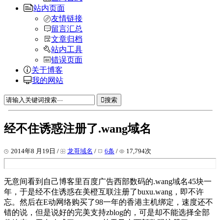
站内页面
友情链接
留言汇总
文章归档
站内工具
错误页面
关于博客
我的网站
搜索
经不住诱惑注册了.wang域名
2014年8 月19日 /
龙哥域名
/
6条
/
17,794次
无意间看到自己博客里百度广告西部数码的.wang域名45块一
年，于是经不住诱惑在美橙互联注册了buxu.wang，即不许
忘。然后在E动网络购买了98一年的香港主机绑定，速度还不
错的说，但是说好的完美支持zblog的，可是却不能选择全部