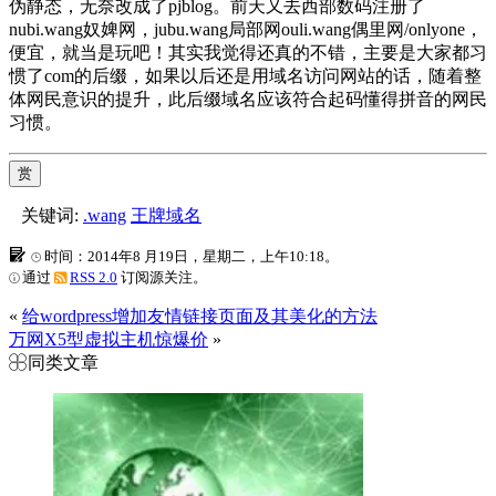
伪静态，无奈改成了pjblog。前天又去西部数码注册了
nubi.wang奴婢网，jubu.wang局部网ouli.wang偶里网/onlyone，
便宜，就当是玩吧！其实我觉得还真的不错，主要是大家都习
惯了com的后缀，如果以后还是用域名访问网站的话，随着整
体网民意识的提升，此后缀域名应该符合起码懂得拼音的网民
习惯。
赏
关键词:
.wang
王牌域名
时间：2014年8 月19日，星期二，上午10:18。
通过
RSS 2.0
订阅源关注。
«
给wordpress增加友情链接页面及其美化的方法
万网X5型虚拟主机惊爆价
»
同类文章