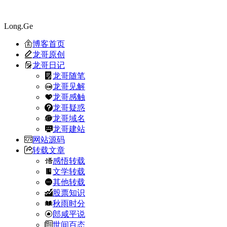
Long.Ge
博客首页
龙哥原创
龙哥日记
龙哥随笔
龙哥见解
龙哥感触
龙哥疑惑
龙哥域名
龙哥建站
网站源码
转载文章
感悟转载
文学转载
其他转载
股票知识
秋雨时分
郎咸平说
世间百态