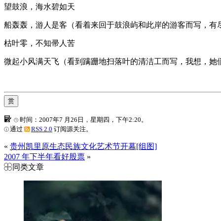
望鼓浪，海水碧如天
船轰轰，游人是客（看着来回于鼓浪屿和此岸的游客而写，有
枯叶零，不知帚人苦
微起小风满天飞（看到蹒跚地扫落叶的清洁工而写，我想，她
赏
时间：2007年7 月26日，星期四，下午2:20。
通过
RSS 2.0
订阅源关注。
«
贵州凯里原生态民族文化艺术节开幕[组图]
2007 年下半年看好股票
»
同类文章