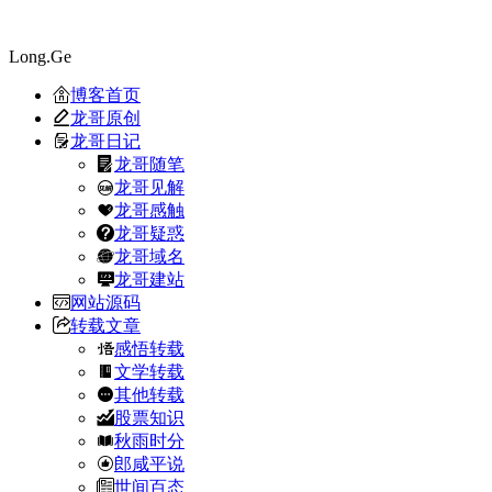
Long.Ge
博客首页
龙哥原创
龙哥日记
龙哥随笔
龙哥见解
龙哥感触
龙哥疑惑
龙哥域名
龙哥建站
网站源码
转载文章
感悟转载
文学转载
其他转载
股票知识
秋雨时分
郎咸平说
世间百态