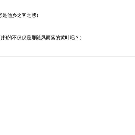
尽是他乡之客之感）
们扫的不仅仅是那随风而落的黄叶吧？）