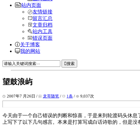
站内页面
友情链接
留言汇总
文章归档
站内工具
错误页面
关于博客
我的网站
搜索
望鼓浪屿
2007年7 月26日 /
龙哥随笔
/
1条
/
9,037次
今天由于一个自己错误的判断和惊喜，于是来到轮渡码头休息
上写下了以下几句感言。本来是打算写成白话诗歌的，但是没