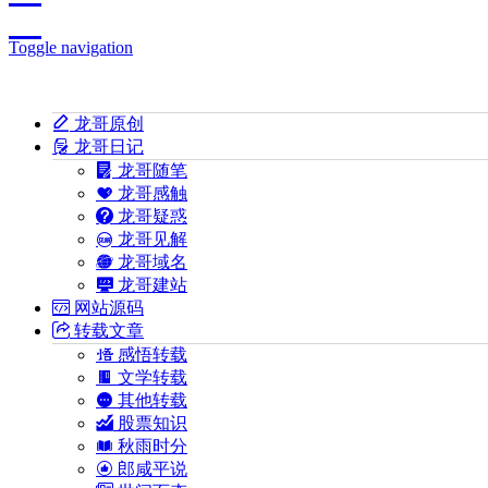
Toggle navigation
龙哥原创
龙哥日记
龙哥随笔
龙哥感触
龙哥疑惑
龙哥见解
龙哥域名
龙哥建站
网站源码
转载文章
感悟转载
文学转载
其他转载
股票知识
秋雨时分
郎咸平说