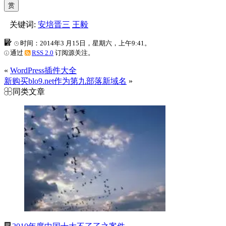
赏
关键词:
安培晋三
王毅
时间：2014年3 月15日，星期六，上午9:41。
通过
RSS 2.0
订阅源关注。
«
WordPress插件大全
新购买blo9.net作为第九部落新域名
»
同类文章