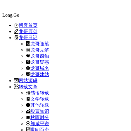
Long.Ge
博客首页
龙哥原创
龙哥日记
龙哥随笔
龙哥见解
龙哥感触
龙哥疑惑
龙哥域名
龙哥建站
网站源码
转载文章
感悟转载
文学转载
其他转载
股票知识
秋雨时分
郎咸平说
世间百态