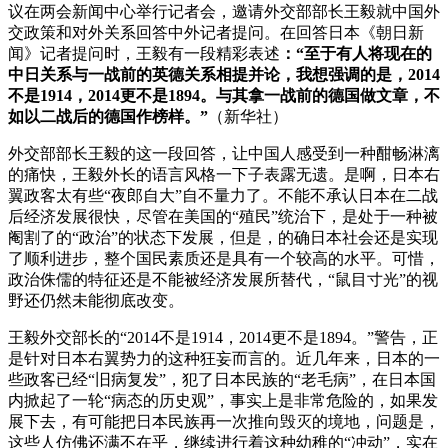
议在两会新闻中心举行记者会，邀请外交部部长王毅就中国外
交政策和对外关系回答中外记者提问。在回答日本《朝日新
闻》记者提问时，王毅有一段精彩表述
：“至于有人将现在的
中日关系与一战前的英德关系相提并论，我想强调的是，2014
不是1914，2014更不是1894。与其拿一战前的德国做文章，不
如以二战后的德国作榜样。”
（新华社）
外交部部长王毅的这一段回答，让中国人感受到一种酣畅淋漓
的痛快，王毅外长的语言风格一下子表露无遗。是啊，日本右
翼政客太有些“夜郎自大”自不量力了。不能不承认日本在二战
后经济发展很快，尽管在美国的“殖民”统治下，是处于一种被
阉割了的“政治”的状态下发展，但是，的确日本社会还是实现
了顺利进步，整个国民素质还是具有一个较高的水平。可惜，
政治侏儒的特征还是不能被经济发展所替代，“鼠目寸光”的视
野还仍然未能彻底改变。
王毅外交部长的“2014不是1914，2014更不是1894。”警告，正
是针对日本右翼势力的这种狂妄而言的。近几年来，日本的一
些政客已经“旧病复发”，犯了日本民族的“老毛病”，在日本国
内掀起了一轮“病态的历史观”，事实上是非常危险的，如果发
展下去，有可能把日本民族再一次推向毁灭的境地，问题是，
这些人仿佛还满不在乎，继续进行着这种幼稚的“冲动”，实在