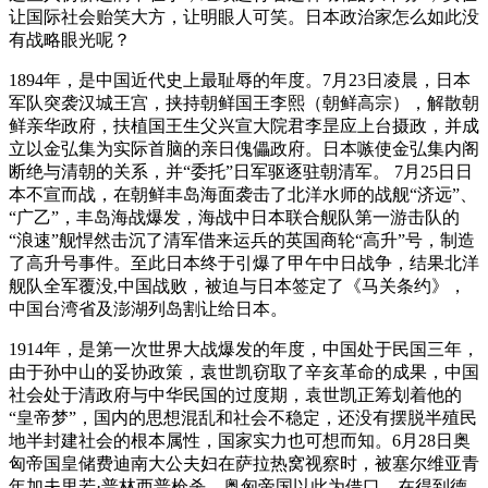
让国际社会贻笑大方，让明眼人可笑。日本政治家怎么如此没
有战略眼光呢？
1894年，是中国近代史上最耻辱的年度。7月23日凌晨，日本
军队突袭汉城王宫，挟持朝鲜国王李熙（朝鲜高宗），解散朝
鲜亲华政府，扶植国王生父兴宣大院君李昰应上台摄政，并成
立以金弘集为实际首脑的亲日傀儡政府。日本嗾使金弘集内阁
断绝与清朝的关系，并“委托”日军驱逐驻朝清军。 7月25日日
本不宣而战，在朝鲜丰岛海面袭击了北洋水师的战舰“济远”、
“广乙”，丰岛海战爆发，海战中日本联合舰队第一游击队的
“浪速”舰悍然击沉了清军借来运兵的英国商轮“高升”号，制造
了高升号事件。至此日本终于引爆了甲午中日战争，结果北洋
舰队全军覆没,中国战败，被迫与日本签定了《马关条约》，
中国台湾省及澎湖列岛割让给日本。
1914年，是第一次世界大战爆发的年度，中国处于民国三年，
由于孙中山的妥协政策，袁世凯窃取了辛亥革命的成果，中国
社会处于清政府与中华民国的过度期，袁世凯正筹划着他的
“皇帝梦”，国内的思想混乱和社会不稳定，还没有摆脱半殖民
地半封建社会的根本属性，国家实力也可想而知。6月28日奥
匈帝国皇储费迪南大公夫妇在萨拉热窝视察时，被塞尔维亚青
年加夫里若·普林西普枪杀。奥匈帝国以此为借口，在得到德