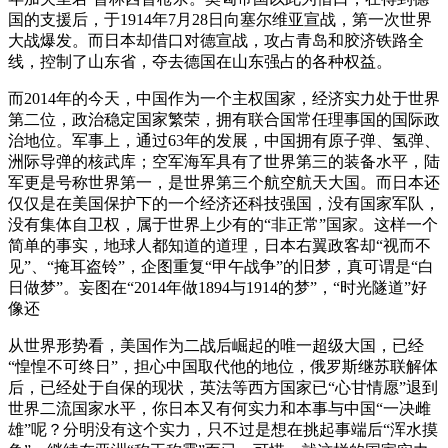
国的支援后，于1914年7月28日向塞尔维亚宣战，第一次世界
大战爆发。而日本却借口对德宣战，攻占青岛和胶济铁路全
线，控制了山东省，夺去德国在山东强占的各种权益。
而2014年的今天，中国作为一个主权国家，经济实力处于世界
第二位，政治稳定国家繁荣，拥有联合国常任理事国的国际政
治地位。军事上，通过63年的发展，中国拥有原子弹、氢弹、
洲际导弹的核武库；空军海军具有了世界第三的装备水平，陆
军更是号称世界第一，是世界第三个航空航天大国。而日本还
仅仅是在美国保护下的一个经济还科技强国，没有国家军队，
没有集体自卫权，属于世界上少有的“非正常”国家。这样一个
简单的事实，地球人都知道的道理，日本右翼政客却“视而不
见”、“掩耳盗铃”，企图重复“甲午战争”的旧梦，真可谓是“白
日做梦”。妄图在“2014年做1894与1914的梦”，“时光隧道”好
像还
从世界形势看，美国作为二战后崛起的唯一超级大国，已经
“惶惶不可终日”，担心中国取代他的地位，俄罗斯继苏联解体
后，已经处于自保的现状，英法等西方国家已“心甘情愿”退到
世界二流国家水平，你日本又有何实力和本事与中国“一决雌
雄”呢？分明没有这个实力，只不过是想在挑起事端后“浑水摸