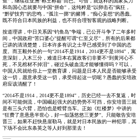
鱼”，继续在亚洲“称王称霸”而已。可惜，就这样的国家实力
和岛国心态就要与中国“拼命”，这纯粹是“以卵击石”疯狂，
“黔驴技穷”的悲鸣，“孤注一掷”的赌博，“痴心妄想”的愚蠢。
既不符合日本民族的利益，也不符合理智客观的战略判断。
按道理讲，中日关系因“钓鱼岛”争端，已公开斗争了二年多时
间，中国政府“苦口婆心”提醒可谓“仁至义尽”，所有的后果都
已讲的清清楚楚，日本许多有识之士早已感受到了中国的态
度。而王毅外长的一句“2014不是1914，2014更不是1894”，寓
意深刻，入木三分，难道日本右翼政客们非要不“到黄河心不
死，不见棺材不掉泪”，碰过头破血流才能够懂得吗？可以，
中国人民就给你上一堂教育课，问题是日本人民是否能够承受
这一切，愿意承受这一切，承受得起这一切呢？愚蠢的安培政
府应该清醒了！
“2014不是1914，2014更不是1894”，历史已经一去不复返，时
间不可能倒流，中国崛起强大的趋势势不可挡，你安培晋三就
是有三头六臂，恐怕也是螳臂当车。正如《红楼梦》中讲的
“狂费了意悬悬半世心，好一似荡悠悠三更梦”。只能敬告安培
晋三，如果不赶快悬崖勒马，就是对日本民族的一种犯罪，其
下场不会比东条英之等人好到那里去！