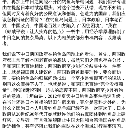
平。再加上中日之间绕不开的钓鱼岛争端问题，我们似乎有理
由在提起日本时皱起眉头。对这个过去不认错、现在不知错，
但同时又有着良好的公民意识和创新、创造力的国家，我们应
该怎样辩证的看待？“在钓鱼岛问题上，日本政府、日本老百
姓、中国政府、中国老百姓四方陷入了‘囚徒困境’。”我在
《郎咸平说：让人头疼的热点》一书中，用经济学原理解剖了
中日之间的复杂局势。以下为相关的部分书稿内容，以飨读
者。
我们说下中日两国政府在钓鱼岛问题上的看法。首先，两国政
府都非常了解本国老百姓的想法，虽然它们之间也存在分歧，
但和两国老百姓相比，两国政府至少能把分歧集中在一件事
上，就是福田康夫建议的，两国政府首脑要理性，要会面协
商，要给钓鱼岛的归属问题找出一个至少是短期可行的说法，
别再这么僵持下去了。也就是说，和两国老百姓“完全没得商
量”，吵架都吵不到一起去的态度不同，两国政府至少具有沟
通的意愿。 ? 坦白讲，2012年夏天中日钓鱼岛事件急速升级，
在当时还是日本首相的野田佳彦来看，完全是意料之外的。为
什么？因为日本人引发钓鱼岛争端已经不是一次两次了，日本
政府从20世纪90年代开始就默许他们的右翼团体到钓鱼岛上建
灯塔、立界碑，而且派军舰阻止中国大陆和台湾渔民在钓鱼岛
附近捕鱼，甚至还阻止我们的军队在这个海域进行军事演习。