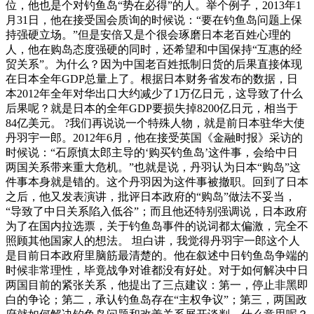
位，他也是个对钓鱼岛“势在必得”的人。举个例子，2013年1
月31日，他在接受国会质询的时候说：“要在钓鱼岛问题上保
持强硬立场。”但是安倍又是个很会琢磨日本老百姓心理的
人，他在购岛态度强硬的同时，还希望和中国保持“互惠的经
贸关系”。为什么？因为中国老百姓抵制日货的后果直接体现
在日本全年GDP总量上了。根据日本财务省发布的数据，日
本2012年全年对华出口大约减少了1万亿日元，这导致了什么
后果呢？就是日本的全年GDP要损失掉8200亿日元，相当于
84亿美元。 ?我们再说说一个特殊人物，就是前日本驻华大使
丹羽宇一郎。2012年6月，他在接受英国《金融时报》采访的
时候说：“石原慎太郎主导的‘购买钓鱼岛’这件事，会给中日
两国关系带来重大危机。”也就是说，丹羽认为日本“购岛”这
件事本身就是错的。这个丹羽因为这件事被撤职。回到了日本
之后，他又发表演讲，批评日本政府的“购岛”做法不妥当，
“导致了中日关系陷入低谷”；而且他还特别强调说，日本政府
为了在国内拉选票，关于钓鱼岛事件的说词都太偏激，完全不
照顾其他国家人的想法。 坦白讲，我觉得丹羽宇一郎这个人
是目前日本政府里脑筋最清楚的。他在叙述中日钓鱼岛争端的
时候非常理性，毕竟战争对谁都没有好处。对于如何解决中日
两国目前的紧张关系，他提出了三点建议：第一，停止非黑即
白的争论；第二，承认钓鱼岛存在“主权争议”；第三，两国政