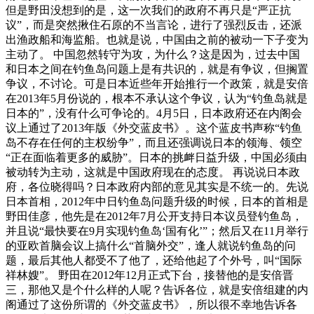
但是野田没想到的是，这一次我们的政府不再只是“严正抗
议”，而是突然揪住石原的不当言论，进行了强烈反击，还派
出渔政船和海监船。也就是说，中国由之前的被动一下子变为
主动了。 中国忽然转守为攻，为什么？这是因为，过去中国
和日本之间在钓鱼岛问题上是有共识的，就是有争议，但搁置
争议，不讨论。可是日本近些年开始推行一个政策，就是安倍
在2013年5月份说的，根本不承认这个争议，认为“钓鱼岛就是
日本的”，没有什么可争论的。4月5日，日本政府还在内阁会
议上通过了2013年版《外交蓝皮书》。这个蓝皮书声称“钓鱼
岛不存在任何的主权纷争”，而且还强调说日本的领海、领空
“正在面临着更多的威胁”。日本的挑衅日益升级，中国必须由
被动转为主动，这就是中国政府现在的态度。 再说说日本政
府，各位晓得吗？日本政府内部的意见其实是不统一的。先说
日本首相，2012年中日钓鱼岛问题升级的时候，日本的首相是
野田佳彦，他先是在2012年7月公开支持日本议员登钓鱼岛，
并且说“最快要在9月实现钓鱼岛‘国有化’”；然后又在11月举行
的亚欧首脑会议上搞什么“首脑外交”，逢人就说钓鱼岛的问
题，最后其他人都受不了他了，还给他起了个外号，叫“国际
祥林嫂”。 野田在2012年12月正式下台，接替他的是安倍晋
三，那他又是个什么样的人呢？告诉各位，就是安倍组建的内
阁通过了这份所谓的《外交蓝皮书》，所以很不幸地告诉各