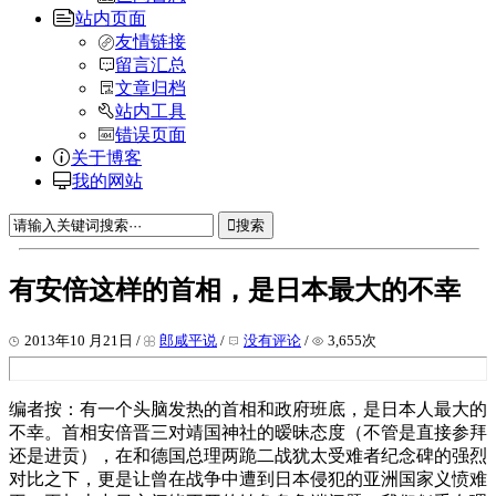
站内页面
友情链接
留言汇总
文章归档
站内工具
错误页面
关于博客
我的网站
搜索
有安倍这样的首相，是日本最大的不幸
2013年10 月21日 /
郎咸平说
/
没有评论
/
3,655次
编者按：有一个头脑发热的首相和政府班底，是日本人最大的
不幸。首相安倍晋三对靖国神社的暧昧态度（不管是直接参拜
还是进贡），在和德国总理两跪二战犹太受难者纪念碑的强烈
对比之下，更是让曾在战争中遭到日本侵犯的亚洲国家义愤难