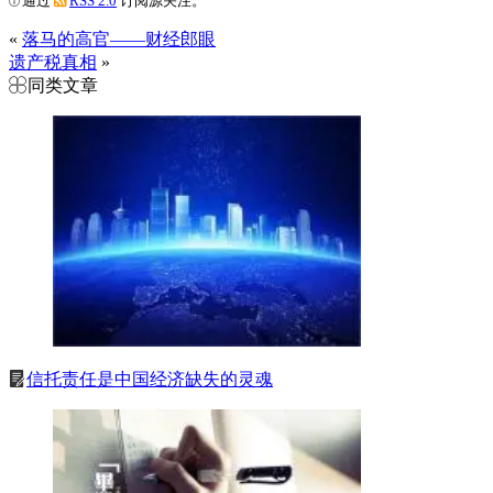
通过
RSS 2.0
订阅源关注。
«
落马的高官——财经郎眼
遗产税真相
»
同类文章
信托责任是中国经济缺失的灵魂