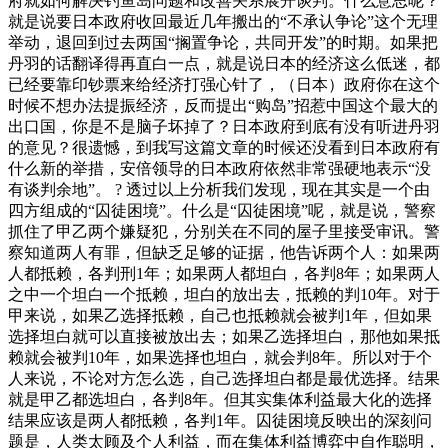
府就如何解决钓鱼岛问题和改善关系展开谈判。什么意思呢？
就是说要日本政府收回最近几年搬出的“不承认争论”这个无理
举动，退回到过去两国“搁置争论，共同开发”的时期。如果把
丹羽的话翻译得再直白一点，就是说日本的经济这么低迷，都
已经要靠印钞票来给经济打强心针了，（日本）政府你在这个
时候不想办法提振经济，反而提出“购岛”招惹中国这个最大的
出口国，你是不是脑子坏掉了？日本政府到底有没有听进丹羽
的意见？很遗憾，到我写这篇文章的时候还没看到日本政府有
什么新的举措，安倍领导的日本政府依然非常强硬地表示“没
有谈判余地”。 ? 透过以上分析我们发现，现在其实是一个由
四方组成的“囚徒困境”。什么是“囚徒困境”呢，就是说，警察
抓住了甲乙两个嫌疑犯，分别关在不同的屋子里接受审讯。警
察知道两人有罪，但缺乏足够的证据，他告诉两个人：如果两
人都抵赖，各判刑1年；如果两人都坦白，各判8年；如果两人
之中一个坦白一个抵赖，坦白的放出去，抵赖的判10年。对于
甲来说，如果乙选择抵赖，自己也抵赖就会被判1年，但如果
选择坦白就可以直接被放出去；如果乙选择坦白，那他如果抵
赖就会被判10年，如果选择也坦白，就会判8年。所以对于个
人来说，不论对方怎么选，自己选择坦白都是最优选择。结果
就是甲乙都选坦白，各判8年。但其实集体利益最大化的选择
结果应该是两人都抵赖，各判1年。囚徒困境反映出的深刻问
题是，人类太顾及个人利益，而在集体利益博弈中自作聪明，