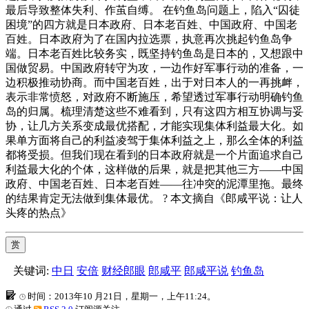
最后导致整体失利、作茧自缚。 在钓鱼岛问题上，陷入“囚徒
困境”的四方就是日本政府、日本老百姓、中国政府、中国老
百姓。日本政府为了在国内拉选票，执意再次挑起钓鱼岛争
端。日本老百姓比较务实，既坚持钓鱼岛是日本的，又想跟中
国做贸易。中国政府转守为攻，一边作好军事行动的准备，一
边积极推动协商。而中国老百姓，出于对日本人的一再挑衅，
表示非常愤怒，对政府不断施压，希望透过军事行动明确钓鱼
岛的归属。梳理清楚这些不难看到，只有这四方相互协调与妥
协，让几方关系变成最优搭配，才能实现集体利益最大化。如
果单方面将自己的利益凌驾于集体利益之上，那么全体的利益
都将受损。但我们现在看到的日本政府就是一个片面追求自己
利益最大化的个体，这样做的后果，就是把其他三方——中国
政府、中国老百姓、日本老百姓——往冲突的泥潭里拖。最终
的结果肯定无法做到集体最优。 ? 本文摘自《郎咸平说：让人
头疼的热点》
赏
关键词:
中日
安倍
财经郎眼
郎咸平
郎咸平说
钓鱼岛
时间：2013年10 月21日，星期一，上午11:24。