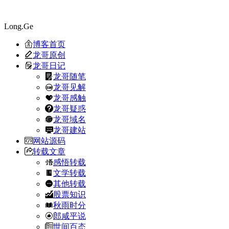
Long.Ge
博客首页
龙哥原创
龙哥日记
龙哥随笔
龙哥见解
龙哥感触
龙哥疑惑
龙哥域名
龙哥建站
网站源码
转载文章
感悟转载
文学转载
其他转载
股票知识
秋雨时分
郎咸平说
世间百态