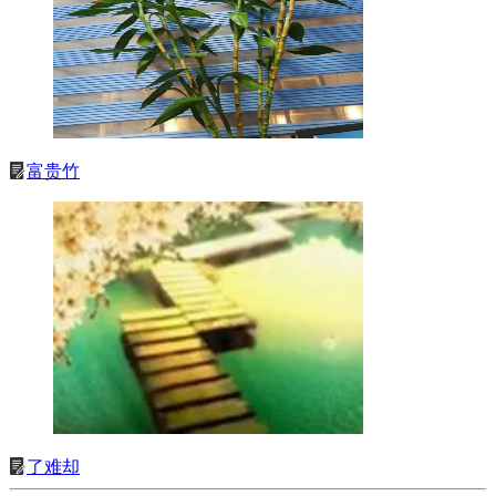
富贵竹
了难却