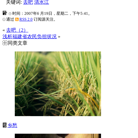
关键词:
去吧
清水江
时间：2007年6 月19日，星期二，下午5:41。
通过
RSS 2.0
订阅源关注。
«
去吧（2）
浅析福建省农民负担状况
»
同类文章
乡愁