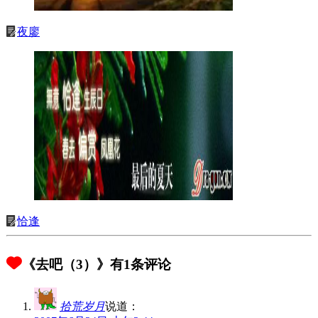
夜廖
恰逢
《去吧（3）》有1条评论
拾荒岁月
说道：