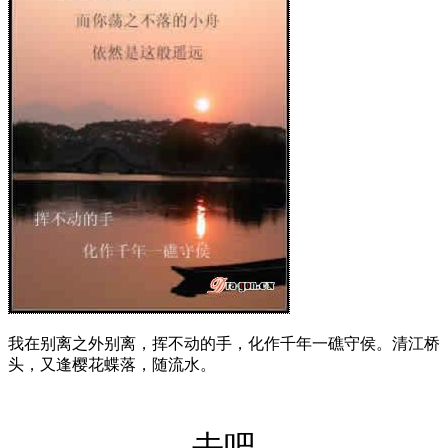
我在别离之外别离，挥不动的手，化作千年一礁守侯。清江桥
头，又逢樱花蝶落，随流水。
去吧