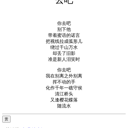
你去吧
别下他
带着蜜语的诺言
把视线拉成弧形儿
绕过千山万水
却丢了旧影
准是新人泪笑时
你去吧
我在别离之外别离
挥不动的手
化作千年一礁守侯
清江桥头
又逢樱花蝶落
随流水
赏