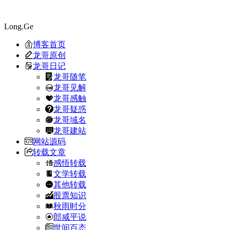
Long.Ge
博客首页
龙哥原创
龙哥日记
龙哥随笔
龙哥见解
龙哥感触
龙哥疑惑
龙哥域名
龙哥建站
网站源码
转载文章
感悟转载
文学转载
其他转载
股票知识
秋雨时分
郎咸平说
世间百态