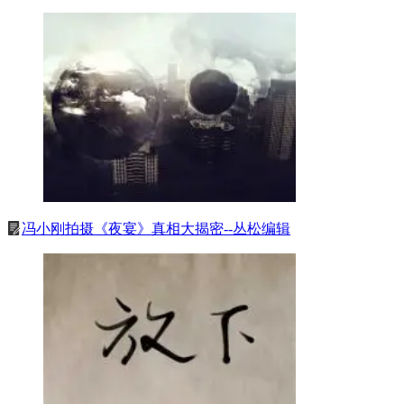
冯小刚拍摄《夜宴》真相大揭密--丛松编辑