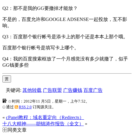
Q2：那不是我的GG要撤掉才能放？
不是的，百度允许和GOOGLE ADSENSE一起投放，互不影
响。
Q3：百度那个银行帐号是添卡上的那个还是本本上那个哦。
百度那个银行帐号是填写卡上哪个。
Q4：我的百度搜索框放了一个月感觉没有多少就撤了，似乎
GG钱要多些
赏
关键词:
其他转载
广告联盟
广告赚钱
百度广告
时间：2012年11 月5日，星期一，上午7:52。
通过
RSS 2.0
订阅源关注。
«
cPanel教程：域名重定向（Redirects）
十八大精神——胡锦涛作报告（全文）
»
同类文章