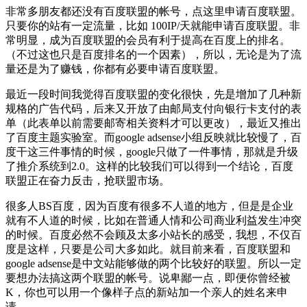
非常多朋友都还没有百度联盟的帐号，点这里申请百度联盟。
只要你的站有一定流量，比如 100IP/天就能申请百度联盟。非
常明显，成为百度联盟的会员有利于提高在百度上的排名。
（不过这也只是百度排名的一个因素），所以，无论是为了流
量还是为了赚钱，你都有必要申请百度联盟。
最近一段时间我觉得百度联盟的变化很快，先是增加了几种新
规格的广告代码，后来又开放了由邮局支付向银行卡支付的表
单（此表单以前需要邮寄相关资料才可以更改），最近又推出
了百度主题实验室。而google adsense小组反映就比较慢了，百
度干这三件事情的时候，google只做了一件事情，那就是升级
了推介系统到2.0。这样的比较我们可以得到一个结论，百度
联盟正在奋力反击，抢联盟市场。
很多人BS百度，因为百度有很多不人道的地方，但是是企业
就有不人道的时候，比如在普通人情和公司商业利益发生冲突
的时候。百度必然不会顾及太多小站长的感受，我想，不仅百
度是这样，只要是公司大多如此。就目前来看，百度联盟和
google adsense是中文站能够做的两个比较好的联盟。所以一定
要想办法搞这两个联盟的帐号。说卑鄙一点，即便你曾经被
K，你也可以用一个像样子点的新站加一个亲人的姓名来申
请。