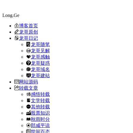
Long.Ge
博客首页
龙哥原创
龙哥日记
龙哥随笔
龙哥见解
龙哥感触
龙哥疑惑
龙哥域名
龙哥建站
网站源码
转载文章
感悟转载
文学转载
其他转载
股票知识
秋雨时分
郎咸平说
世间百态