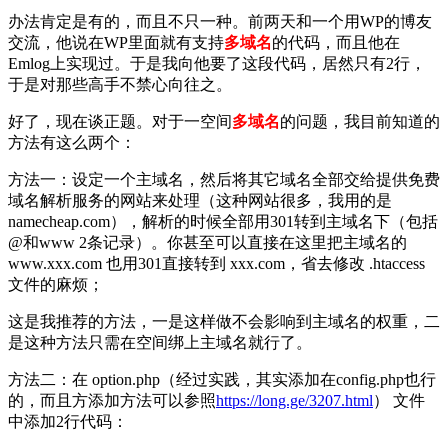
办法肯定是有的，而且不只一种。前两天和一个用WP的博友
交流，他说在WP里面就有支持
多域名
的代码，而且他在
Emlog上实现过。于是我向他要了这段代码，居然只有2行，
于是对那些高手不禁心向往之。
好了，现在谈正题。对于一空间
多域名
的问题，我目前知道的
方法有这么两个：
方法一：设定一个主域名，然后将其它域名全部交给提供免费
域名解析服务的网站来处理（这种网站很多，我用的是
namecheap.com），解析的时候全部用301转到主域名下（包括
@和www 2条记录）。你甚至可以直接在这里把主域名的
www.xxx.com 也用301直接转到 xxx.com，省去修改 .htaccess
文件的麻烦；
这是我推荐的方法，一是这样做不会影响到主域名的权重，二
是这种方法只需在空间绑上主域名就行了。
方法二：在 option.php（经过实践，其实添加在config.php也行
的，而且方添加方法可以参照
https://long.ge/3207.html
） 文件
中添加2行代码：