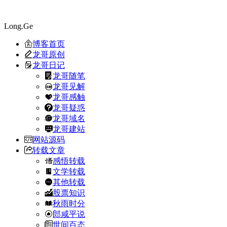
Long.Ge
博客首页
龙哥原创
龙哥日记
龙哥随笔
龙哥见解
龙哥感触
龙哥疑惑
龙哥域名
龙哥建站
网站源码
转载文章
感悟转载
文学转载
其他转载
股票知识
秋雨时分
郎咸平说
世间百态