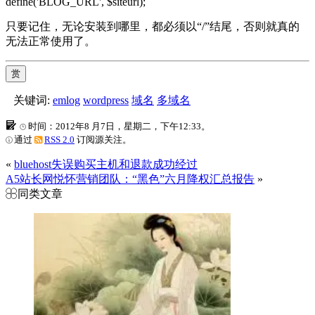
define('BLOG_URL', $siteurl);
只要记住，无论安装到哪里，都必须以“/”结尾，否则就真的
无法正常使用了。
赏
关键词:
emlog
wordpress
域名
多域名
时间：2012年8 月7日，星期二，下午12:33。
通过
RSS 2.0
订阅源关注。
«
bluehost失误购买主机和退款成功经过
A5站长网悦怀营销团队：“黑色”六月降权汇总报告
»
同类文章