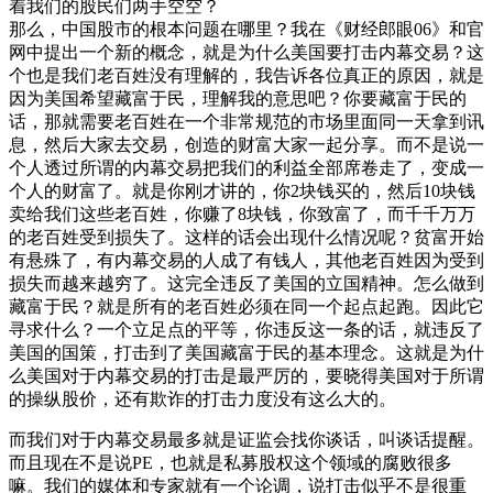
着我们的股民们两手空空？
那么，中国股市的根本问题在哪里？我在《财经郎眼06》和官
网中提出一个新的概念，就是为什么美国要打击内幕交易？这
个也是我们老百姓没有理解的，我告诉各位真正的原因，就是
因为美国希望藏富于民，理解我的意思吧？你要藏富于民的
话，那就需要老百姓在一个非常规范的市场里面同一天拿到讯
息，然后大家去交易，创造的财富大家一起分享。而不是说一
个人透过所谓的内幕交易把我们的利益全部席卷走了，变成一
个人的财富了。就是你刚才讲的，你2块钱买的，然后10块钱
卖给我们这些老百姓，你赚了8块钱，你致富了，而千千万万
的老百姓受到损失了。这样的话会出现什么情况呢？贫富开始
有悬殊了，有内幕交易的人成了有钱人，其他老百姓因为受到
损失而越来越穷了。这完全违反了美国的立国精神。怎么做到
藏富于民？就是所有的老百姓必须在同一个起点起跑。因此它
寻求什么？一个立足点的平等，你违反这一条的话，就违反了
美国的国策，打击到了美国藏富于民的基本理念。这就是为什
么美国对于内幕交易的打击是最严厉的，要晓得美国对于所谓
的操纵股价，还有欺诈的打击力度没有这么大的。
而我们对于内幕交易最多就是证监会找你谈话，叫谈话提醒。
而且现在不是说PE，也就是私募股权这个领域的腐败很多
嘛。我们的媒体和专家就有一个论调，说打击似乎不是很重