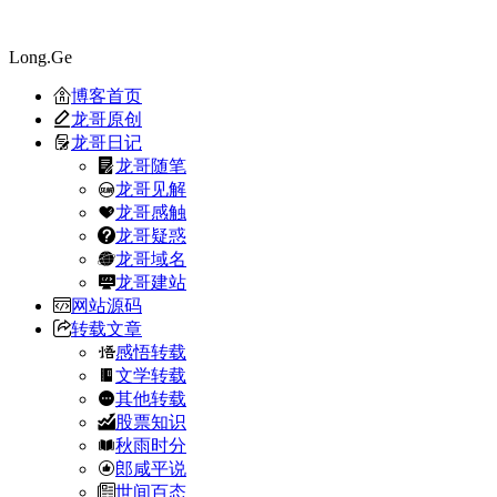
Long.Ge
博客首页
龙哥原创
龙哥日记
龙哥随笔
龙哥见解
龙哥感触
龙哥疑惑
龙哥域名
龙哥建站
网站源码
转载文章
感悟转载
文学转载
其他转载
股票知识
秋雨时分
郎咸平说
世间百态