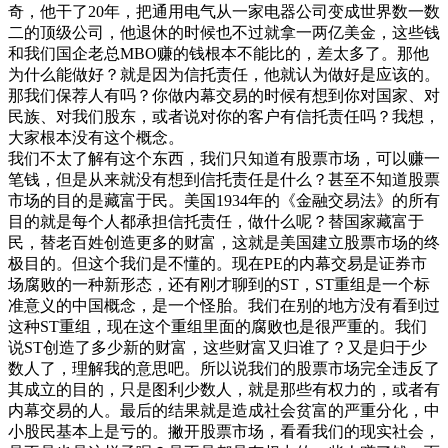
奇，他干了20年，把通用电气从一家电器公司变成世界数一数
二的顶级公司，他退休的时候也不过就拿一两亿美金，这些钱
和我们国企老总MBO赚的钱根本不能比的，差太多了。那他
为什么能做好？就是因为信托责任，他就认为做好是应该的。
那我们保荐人有吗？你做内幕交易的时候有想到你对国家、对
民族、对我们股东，或者说对你的客户有信托责任吗？我想，
大家根本没有这个概念。
我们不太了解有这个东西，我们只知道有股票市场，可以赚一
笔钱，但是从来就没有想到信托责任是什么？甚至不知道股票
市场的目的是藏富于民。美国1934年的《金融交易法》的所有
目的就是每个人都承担信托责任，做什么呢？替国家藏富于
民，替老百姓创造更多的财富，这就是美国建立股票市场的终
极目的。但这个我们是不懂的。现在PE的内幕交易是证券市
场腐败的一种新形态，还有刚才聊到的ST，ST重组是一个标
准意义的中国概念，是一个怪胎。我们在别的地方没有看到过
这种ST重组，现在这个重组里面的腐败也是很严重的。我们
说ST创造了多少新的财富，这些财富又归谁了？又是归于少
数人了，理解我的意思吧。所以说我们的股票市场完全违反了
其成立的目的，只是图利少数人，就是那些有权力的，或者有
内幕交易的人。最后的结果就是造成社会贫富的严重分化，中
小股民基本上是亏的。撇开股票市场，看看我们的现实社会，