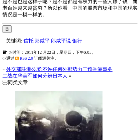
是不是也是这样子呢？是不是都是有权力的一些人赚了钱，而
老百姓越来越贫穷？所以你看，中国的股票市场和中国的现实
情况是一模一样的。
赏
关键词:
信托
郎咸平
郎咸平说
银行
时间：2011年12 月22日，星期四，下午6:05。
通过
RSS 2.0
订阅源关注。
«
外交部驻港公署:不许任何外部势力干预香港事务
二战在华美军如何分辨日本人
»
同类文章