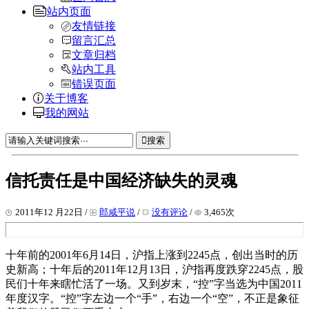
站内页面
友情链接
留言汇总
文章归档
站内工具
错误页面
关于博客
我的网站
搜索
信托责任是中国经济缺失的灵魂
2011年12 月22日 /
郎咸平说
/
没有评论
/
3,465次
十年前的2001年6月14日，沪指上涨到2245点，创出当时的历
史新高；十年后的2011年12月13日，沪指再度跌穿2245点，股
民们十年来瞎忙活了一场。又到岁末，“控”字当选为中国2011
年度汉字。“控”字左边一个“手”，右边一个“空”，不正是象征