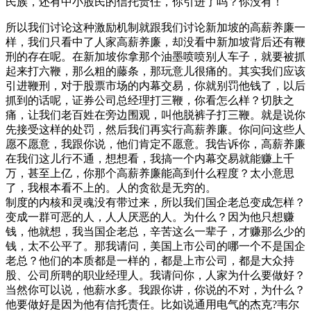
民族，还有中小股民的信托责任，你引进了吗？你没有！
所以我们讨论这种激励机制就跟我们讨论新加坡的高薪养廉一
样，我们只看中了人家高薪养廉，却没看中新加坡背后还有鞭
刑的存在呢。在新加坡你拿那个油墨喷喷别人车子，就要被抓
起来打六鞭，那么粗的藤条，那玩意儿很痛的。其实我们应该
引进鞭刑，对于股票市场的内幕交易，你就别罚他钱了，以后
抓到的话呢，证券公司总经理打三鞭，你看怎么样？切肤之
痛，让我们老百姓在旁边围观，叫他脱裤子打三鞭。就是说你
先接受这样的处罚，然后我们再实行高薪养廉。你问问这些人
愿不愿意，我跟你说，他们肯定不愿意。我告诉你，高薪养廉
在我们这儿行不通，想想看，我搞一个内幕交易就能赚上千
万，甚至上亿，你那个高薪养廉能高到什么程度？太小意思
了，我根本看不上的。人的贪欲是无穷的。
制度的内核和灵魂没有带过来，所以我们国企老总变成怎样？
变成一群可恶的人，人人厌恶的人。为什么？因为他只想赚
钱，他就想，我当国企老总，辛苦这么一辈子，才赚那么少的
钱，太不公平了。那我请问，美国上市公司的哪一个不是国企
老总？他们的本质都是一样的，都是上市公司，都是大众持
股、公司所聘的职业经理人。我请问你，人家为什么要做好？
当然你可以说，他薪水多。我跟你讲，你说的不对，为什么？
他要做好是因为他有信托责任。比如说通用电气的杰克?韦尔