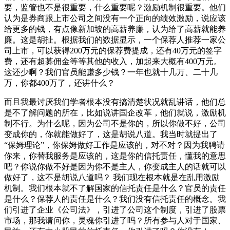
要，监管也不是很重要，什么重要呢？激励机制很重要。他们
认为是券商跟上市公司之间没有一个正向的绩效激励，说应该
给更多的钱，有点像新加坡的高薪养廉，认为给了高薪就能养
廉。这是胡扯。根据我们的数据显示，一个保荐人推荐一家公
司上市，可以获得200万元的保荐费提成，还有40万元的签字
费，还有超募佣金等等其他的收入，加起来大概有400万元。
这还少啊？我们官员能赚多少钱？一年也就十几万、二十几
万，你都400万了，还讲什么？
而且我最讨厌我们学者根本没有搞清楚状况就乱讲话，他们总
是不了解问题的所在，比如说讲国企改革，他们就说，激励机
制不行。为什么呢，因为公司不是你的，所以你做不好，公司
变成你的，你就能做好了，这是胡说八道。我当时就提出了
“保姆理论”，你保姆做好工作是应该的，对不对？因为我聘请
你来，你替我服务是应该的，这是你的信托责任，懂我的意思
吧？你说你做不好是因为你不是主人，你变成主人的话就可以
做好了，这不是胡说八道吗？ 我们现在根本就是在乱用激励
机制。我们根本就不了解国家的信托责任是什么？官员的责任
是什么？保荐人的责任是什么？我们没有信托责任的概念。我
们引进了企业《公司法》，引进了公司这个制度，引进了股票
市场，那我请问你，灵魂你引进了吗？所有参与人对于国家、