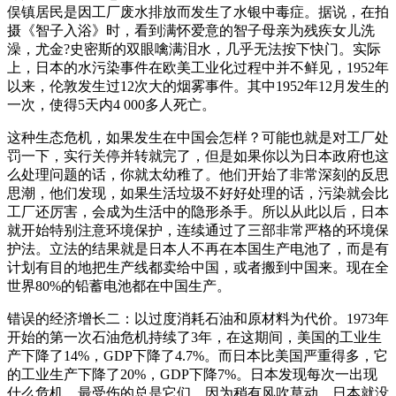
俣镇居民是因工厂废水排放而发生了水银中毒症。据说，在拍
摄《智子入浴》时，看到满怀爱意的智子母亲为残疾女儿洗
澡，尤金?史密斯的双眼噙满泪水，几乎无法按下快门。实际
上，日本的水污染事件在欧美工业化过程中并不鲜见，1952年
以来，伦敦发生过12次大的烟雾事件。其中1952年12月发生的
一次，使得5天内4 000多人死亡。
这种生态危机，如果发生在中国会怎样？可能也就是对工厂处
罚一下，实行关停并转就完了，但是如果你以为日本政府也这
么处理问题的话，你就太幼稚了。他们开始了非常深刻的反思
思潮，他们发现，如果生活垃圾不好好处理的话，污染就会比
工厂还厉害，会成为生活中的隐形杀手。所以从此以后，日本
就开始特别注意环境保护，连续通过了三部非常严格的环境保
护法。立法的结果就是日本人不再在本国生产电池了，而是有
计划有目的地把生产线都卖给中国，或者搬到中国来。现在全
世界80%的铅蓄电池都在中国生产。
错误的经济增长二：以过度消耗石油和原材料为代价。1973年
开始的第一次石油危机持续了3年，在这期间，美国的工业生
产下降了14%，GDP下降了4.7%。而日本比美国严重得多，它
的工业生产下降了20%，GDP下降7%。日本发现每次一出现
什么危机，最受伤的总是它们，因为稍有风吹草动，日本就没