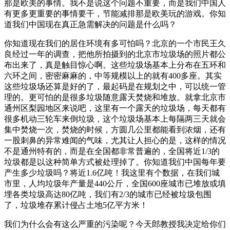
那是欧美的事情。我不是说这个问题不重要，而是我们中国人
有更多更重要的事情要干，节能减排那是欧美玩的游戏。你知
道我们中国现在真正急需解决的问题是什么吗？
你知道现在我们的居住环境有多可怕吗？北京的一个市民王久
良经过一年的调查，把他所拍摄到的北京市垃圾场的照片都公
布出来了，真是触目惊心啊。这些垃圾场基本上分布在五环和
六环之间，密密麻麻的，中等规模以上的就有400多座。其实
这些垃圾场还算是好的了，最起码是在规划之中，可以统一管
理的。更可怕的是很多垃圾随意露天焚烧和堆放。就拿北京市
通州区梨园地区来说吧，这里有一个露天的垃圾场，每天都有
很多机动三轮车来倒垃圾，这个垃圾场基本上每隔两三天就会
集中焚烧一次，焚烧的时候，方圆几公里都能看到浓烟，还有
一股刺鼻的异常难闻的气味，尤其让人担心的是，这样的情况
不是通州特有的，而是在全国都非常普遍的，全国将近1/3的
垃圾都是以这种简单方式被处理掉了。你知道我们中国每年要
产生多少垃圾吗？将近1.6亿吨！我这里有个数据，在我们城
市里，人均垃圾年产量是440公斤，全国600座城市已堆放或填
埋各类垃圾高达80亿吨，我们有2/3的城市已经被垃圾包围
了，垃圾堆存累计侵占土地5亿平方米！
我们为什么会有这么严重的污染呢？今天郎教授我决定给你们