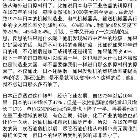
法从海外进口原材料了。比如说日本电子工业急需的铜原料，
在1973年的时候，每吨竟然涨到3 000美元甚至更高，由此导
致1975年日本的机械制造业、电气机械器具、输送机械器具行
业的收入增长率分别降到-6%、-6%和-8%，利润的增长速度下
降-51%、-45%和6.4%。所以，日本又开始了一次深刻的反
思。反思的结果是什么呢？他们发现城市中产生的垃圾，如果
好好回收的话，就是不可多得的金属矿藏，比如说如果每年进
口的铜，不论最后是加工成铜线还是铜管，如果能回收50%，
那下一年的进口量就可以缩减一半。这也就是为什么日本虽然
也是制造业大国，却不需要像我们一样进口那么多原材料的原
因了。不仅如此，日本还琢磨，如果发动机的燃烧效率能提高
6%的话，那石油进口是不是就可以省掉6%？这样的话，他们
就不必进口那么多石油了。
日本正是透过这种转型，经济飞速发展。自1973年以后10年
里，日本的GDP增长了47%，但是一次性能源的消耗量却只增
长了17%，单位GNP的石油消耗量也下降了一半。再看看他们
在重工业领域的表现，有色金属、钢铁、化工产业的地位也都
让位于医药、运输机械和精密机械等产业。所以，在1978年爆
发的第二次石油危机以后，尽管石油价格从每桶13美元暴涨到
每桶40美元，但日本的经济所受到的影响却非常小了。