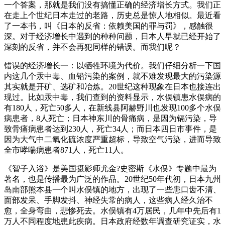
一个答案，那就是我们没有搞懂正确的经济增长方式。我们正
在走上个世纪日本走过的老路，历史总是惊人地相似。最近看
了一本书，叫《日本的反省：依赖美国的罪与罚》，感触很
深。对于经济增长中遇到的种种问题，日本人早就已经开始了
深刻的反省，并不会再犯同样的错误。而我们呢？
错误的经济增长一：以牺牲环境为代价。我们仔细分析一下国
内这几个汞中毒、血铅污染的案例，就不难发现最大的污染源
其实就是开矿、选矿和冶炼。20世纪这种现象在日本也接连出
现过。比如汞中毒，我们查到的资料显示，水俣镇患水俣病的
有180人，死亡50多人，在新线县阿赫野川也发现100多个水俣
病患者，8人死亡；日本神东川的骨痛病，是因为镉污染，导
致骨痛病患者达到230人，死亡34人；而日本四日市事件，是
因为大气中二氧化硫浓度严重超标，导致空气污染，进而导致
全市哮喘病患者871人，死亡11人。
《智子入浴》是美国摄影师尤金?史密斯《水俣》专题中最为
著名，也是传播最为广泛的作品。20世纪50年代初，日本九州
岛南部熊本县一个叫水俣镇的地方，出现了一些患口齿不清、
面部发呆、手脚发抖、神经失常的病人，这些病人经久治不
愈，全身弯曲，悲惨死去。水俣镇有4万居民，几年中先后有1
万人不同程度地患此疾病。日本政府经数年调查研究证实，水