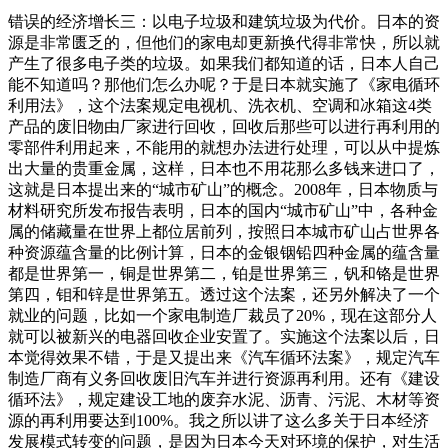
错误的经济增长三：以电子垃圾和建筑垃圾为代价。日本的资
源是非常匮乏的，但他们的家电却更新换代得非常快，所以就
产生了很多电子类的垃圾。如果我们都知道的话，日本人自己
能不知道吗？那他们怎么办呢？于是日本就实施了《家电循环
利用法》，这个法案规定电视机、洗衣机、空调和冰箱这4类
产品的废旧物由厂家进行回收，回收后那些可以进行再利用的
零部件利用起来，不能用的就想办法进行处理，可以从中提炼
出大量的贵重金属，这样，日本也不用花那么多钱来进口了，
这就是日本提出来的“城市矿山”的概念。2008年，日本物质与
材料研究所发布报告表明，日本的国内“城市矿山”中，各种金
属的储藏量在世界上都位居前列，按照日本城市矿山占世界各
种资源蕴含量的比例计算，日本的金银铟铅四种金属的蕴含量
都是世界第一，铜是世界第二，铂是世界第三，钒和铬是世界
第四，钼和锌是世界第五。透过这个法案，还另外解决了一个
就业的问题，比如一个家电制造厂裁员了20%，现在这部分人
就可以被新兴的电器回收企业安置了。实施这个法案以后，日
本觉得效果不错，于是又提出来《汽车循环法案》，规定汽车
制造厂商有义务回收废旧汽车并进行资源再利用。还有《建设
循环法》，规定建设工地的废弃水泥、沥青、污泥、木材等资
源的再利用要达到100%。我之所以讲了这么多关于日本经济
发展模式转变的问题，是因为日本今天对环境的保护，对生活