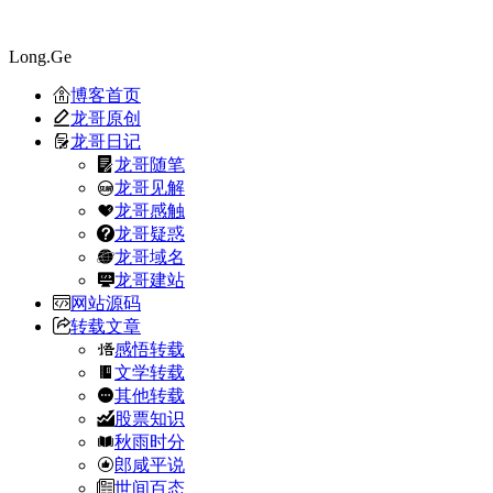
Long.Ge
博客首页
龙哥原创
龙哥日记
龙哥随笔
龙哥见解
龙哥感触
龙哥疑惑
龙哥域名
龙哥建站
网站源码
转载文章
感悟转载
文学转载
其他转载
股票知识
秋雨时分
郎咸平说
世间百态