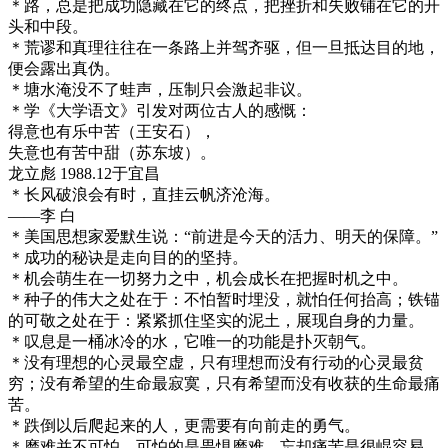
＊路，总是把成功隐藏在它的终点，把挫折和失败铺在它的开
头和中段。
＊荒谬和真理往往在一条路上并驾齐驱，但一旦抵达目的地，
便会露出真伪。
＊塘水淹没不了蛙声，压制只会激起非议。
＊学《大学语文》引发对两位古人的感慨：
得意也有乐中苦（王安石），
失意也有苦中甜（苏东坡）。
龙立彪 1988.12于宜昌
＊长风破浪会有时，直挂云帆济沧海。
――李 白
＊美国思想家爱默生说：“前进是今天的活力、明天的保障。”
＊成功的秘诀是走向目的的坚持。
＊机会萌生在一切努力之中，机会成长在把握时机之中。
＊种子的伟大之处在于：不怕暂时埋没，就怕任何抬高；铁锚
的可敬之处在于：紧紧抓住坚实的泥土，展现自身的力量。
＊叹息是一桶冰冷的水，它唯一的功能是扑灭朝气。
＊没有理想的心灵最空虚，只有理想而没有行动的心灵最贫
穷；没有希望的生命最寂寞，只有希望而没有收获的生命最痛
苦。
＊跌倒以后爬起来的人，更需要有向前走的勇气。
＊磨难并不可怕，可怕的是畏惧磨难。忘却痛苦是很崐容易