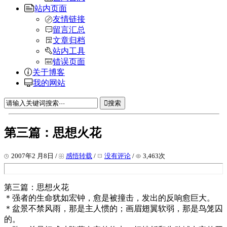
站内页面
友情链接
留言汇总
文章归档
站内工具
错误页面
关于博客
我的网站
搜索
第三篇：思想火花
2007年2 月8日 /
感悟转载
/
没有评论
/
3,463次
第三篇：思想火花
＊强者的生命犹如宏钟，愈是被撞击，发出的反响愈巨大。
＊盆景不禁风雨，那是主人惯的；画眉翅翼软弱，那是鸟笼囚
的。