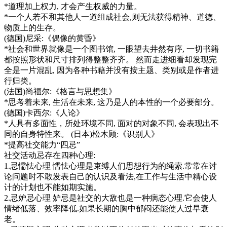
*道理加上权力, 才会产生权威的力量。
*一个人若不和其他人一道组成社会,则无法获得精神、道德、
物质上的生存。
(德国)尼采:《偶像的黄昏》
*社会和世界就像是一个图书馆, 一眼望去井然有序, 一切书籍
都按照形状和尺寸排列得整整齐齐。 然而走进细看却发现完
全是一片混乱, 因为各种书藉并没有按主题、类别或是作者进
行归类。
(法国)尚福尔:《格言与思想集》
*思考着未来, 生活在未来, 这乃是人的本性的一个必要部分。
(德国)卡西尔:《人论》
*人具有多面性，所处环境不同, 面对的对象不同, 会表现出不
同的自身特性来。 (日本)松木顾:《识别人》
*提高社交能力“四忌”
社交活动忌存在四种心理:
1.忌懦怯心理 懦怯心理是束缚人们思想行为的绳索.常常在讨
论问题时不敢发表自己的认识及看法,在工作与生活中精心设
计的计划也不能如期实施。
2.忌妒忌心理 妒忌是社交的大敌也是一种病态心理.它会使人
情绪低落、效率降低.如果长期的胸中郁闷还能使人过早衰
老。