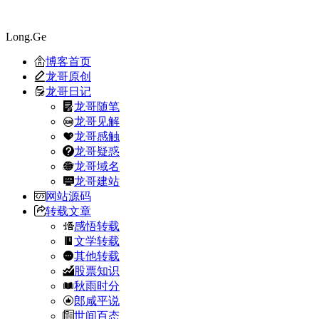
Long.Ge
博客首页
龙哥原创
龙哥日记
龙哥随笔
龙哥见解
龙哥感触
龙哥疑惑
龙哥域名
龙哥建站
网站源码
转载文章
感悟转载
文学转载
其他转载
股票知识
秋雨时分
郎咸平说
世间百态