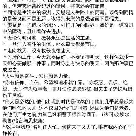
的，但若忘记曾经犯过的错误，将来还会有痛苦。
＊同情是生活中的绿洲，安慰是人生路上的雨露。该得到同情
的是善良而不是丑恶，该得到安慰的是强者而不是懦夫。
＊羡慕是一把追求的钥匙，可打开你的眼界；嫉妒是一道奋进
中的障碍，阻止着你去进步。
＊无论何时何地，微笑永远是生活的主题。
＊一旦汇入奋斗的洪流，那么每天都是节日。
＊走向秋天，没有收获也很迷人。
＊讨厌的工作，今天就要做好，不要留待明天。这样你就少一
天担心要做那一件事，同时你会有快乐的明天，因为那件事已
成过去。
*人生就是奋斗，知识就是力量。
*你有信仰、自信、希望和追求就年青。 你疑惑、畏俱、绝
望、 无所作为就年老。岁月使你皮肤起皱, 但失去了热忱就损
伤了灵魂。
*伟人是必然的, 他们出现的时代是偶然的；他们几乎总是成为
他们时代的大师, 这不仅因为他们是强者, 还因为他们是老者,
在他们产生之前,力量已经积蓄了很长时间了。 (法国)皮埃尔.
勒鲁(格言与思想集)
* 乾坤容我静, 名利任人忙。烦恼来了又去了, 唯有我内心的平
静长在。