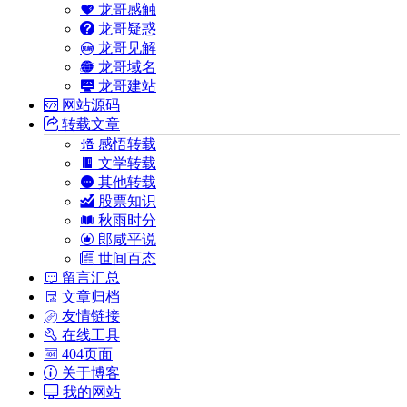
龙哥感触
龙哥疑惑
龙哥见解
龙哥域名
龙哥建站
网站源码
转载文章
感悟转载
文学转载
其他转载
股票知识
秋雨时分
郎咸平说
世间百态
留言汇总
文章归档
友情链接
在线工具
404页面
关于博客
我的网站