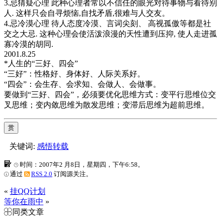
3.忌猜疑心理 此种心理者常以不信任的眼光对待事物与看待别
人. 这样只会自寻烦恼,自找矛盾,很难与人交友。
4.忌冷漠心理 待人态度冷漠、言词尖刻、 高视孤傲等都是社
交之大忌. 这种心理会使活泼浪漫的天性遭到压抑, 使人走进孤
寡冷漠的胡同.
2001.8.25
*人生的“三好、四会”
“三好”：性格好、身体好、人际关系好。
“四会”：会生存、会求知、会做人、会做事。
要做到“三好、四会”，必须要优化思维方式：变平行思维位交
叉思维；变内敛思维为散发思维；变滞后思维为超前思维。
赏
关键词:
感悟转载
时间：2007年2 月8日，星期四，下午6:58。
通过
RSS 2.0
订阅源关注。
«
挂QQ计划
等你在雨中
»
同类文章