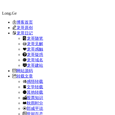
Long.Ge
博客首页
龙哥原创
龙哥日记
龙哥随笔
龙哥见解
龙哥感触
龙哥疑惑
龙哥域名
龙哥建站
网站源码
转载文章
感悟转载
文学转载
其他转载
股票知识
秋雨时分
郎咸平说
世间百态