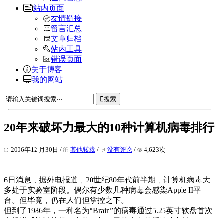
站内页面
友情链接
留言汇总
文章归档
站内工具
错误页面
关于博客
我的网站
搜索
20年来破坏力最大的10种计算机病毒排行
2006年12 月30日 /
其他转载
/
没有评论
/
4,623次
6日消息，据外电报道，20世纪80年代前半期，计算机病毒大
多处于实验室阶段。偶尔有少数几种病毒会感染Apple II平
台。但毕竟，仍在人们但掌控之下。
但到了1986年，一种名为“Brain”的病毒通过5.25英寸软盘首次