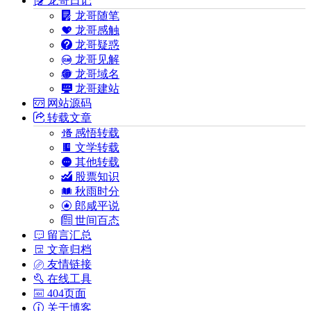
龙哥日记
龙哥随笔
龙哥感触
龙哥疑惑
龙哥见解
龙哥域名
龙哥建站
网站源码
转载文章
感悟转载
文学转载
其他转载
股票知识
秋雨时分
郎咸平说
世间百态
留言汇总
文章归档
友情链接
在线工具
404页面
关于博客