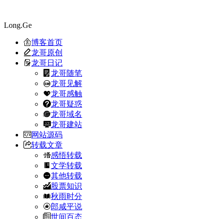
Long.Ge
博客首页
龙哥原创
龙哥日记
龙哥随笔
龙哥见解
龙哥感触
龙哥疑惑
龙哥域名
龙哥建站
网站源码
转载文章
感悟转载
文学转载
其他转载
股票知识
秋雨时分
郎咸平说
世间百态