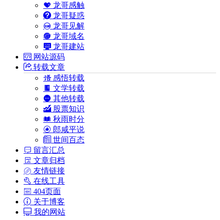
龙哥感触
龙哥疑惑
龙哥见解
龙哥域名
龙哥建站
网站源码
转载文章
感悟转载
文学转载
其他转载
股票知识
秋雨时分
郎咸平说
世间百态
留言汇总
文章归档
友情链接
在线工具
404页面
关于博客
我的网站