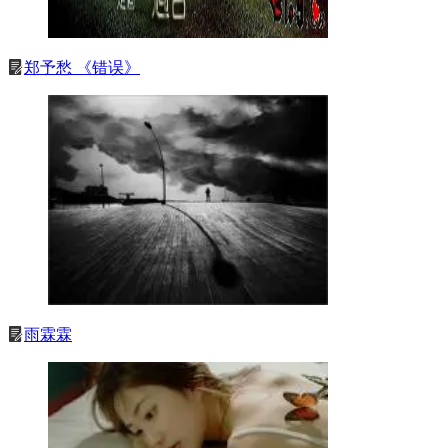
郑予愁 《错误》
雨霖霖