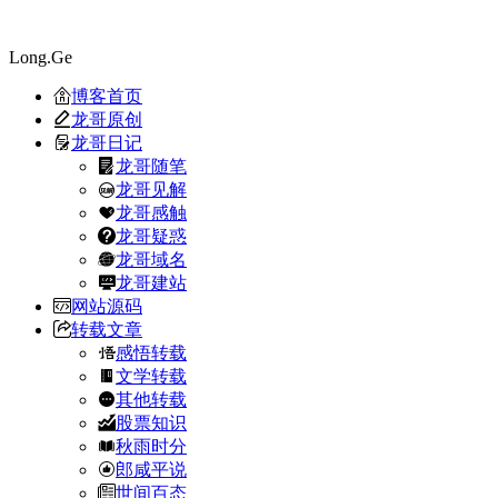
Long.Ge
博客首页
龙哥原创
龙哥日记
龙哥随笔
龙哥见解
龙哥感触
龙哥疑惑
龙哥域名
龙哥建站
网站源码
转载文章
感悟转载
文学转载
其他转载
股票知识
秋雨时分
郎咸平说
世间百态