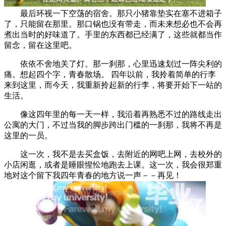
最后环视一下空荡的宿舍。那只小猪靠垫实在塞不进箱子
了，只能留在那里。那口锅也没有带走，而未来想必也不会再
煮出当时的好味道了。手里的东西都已经满了，这些就都当作
留念，留在这里吧。
依依不舍地关了灯。那一刹那，心里迅速划过一阵尖利的
痛。想起四个字，青春散场。 四年以前，我拎着简单的行李
来到这里，而今天，我重新拎起新的行李，将要开始下一站的
生活。
像这四年里的每一天一样，我沿着再熟悉不过的路线走出
公寓的大门，不过当我的脚步跨出门槛的一刹那，我将不再是
这里的一员。
这一次，我不是去买盒饭，去附近的网吧上网，去校外的
小店闲逛，或者是睡眼惺忪地跑去上课。这一次，我会很郑重
地对这个留下我四年青春的地方说一声－－再见！