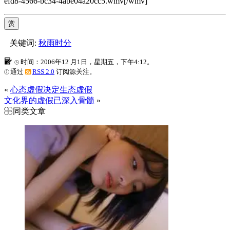
efd8-4566-bc34-4abe04a20cc5.wmv[/wmv]
赏
关键词:
秋雨时分
时间：2006年12 月1日，星期五，下午4:12。
通过
RSS 2.0
订阅源关注。
«
心态虚假决定生态虚假
文化界的虚假已深入骨髓
»
同类文章