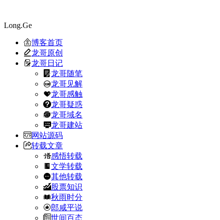
Long.Ge
博客首页
龙哥原创
龙哥日记
龙哥随笔
龙哥见解
龙哥感触
龙哥疑惑
龙哥域名
龙哥建站
网站源码
转载文章
感悟转载
文学转载
其他转载
股票知识
秋雨时分
郎咸平说
世间百态