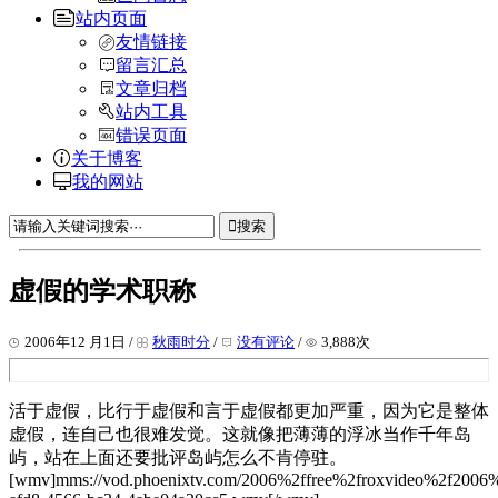
站内页面
友情链接
留言汇总
文章归档
站内工具
错误页面
关于博客
我的网站
搜索
虚假的学术职称
2006年12 月1日 /
秋雨时分
/
没有评论
/
3,888次
活于虚假，比行于虚假和言于虚假都更加严重，因为它是整体
虚假，连自己也很难发觉。这就像把薄薄的浮冰当作千年岛
屿，站在上面还要批评岛屿怎么不肯停驻。
[wmv]mms://vod.phoenixtv.com/2006%2ffree%2froxvideo%2f200