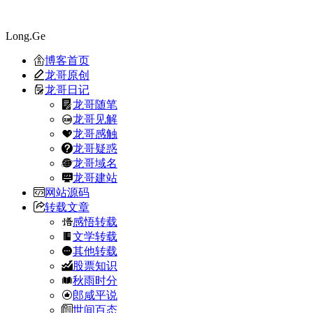
Long.Ge
博客首页
龙哥原创
龙哥日记
龙哥随笔
龙哥见解
龙哥感触
龙哥疑惑
龙哥域名
龙哥建站
网站源码
转载文章
感悟转载
文学转载
其他转载
股票知识
秋雨时分
郎咸平说
世间百态