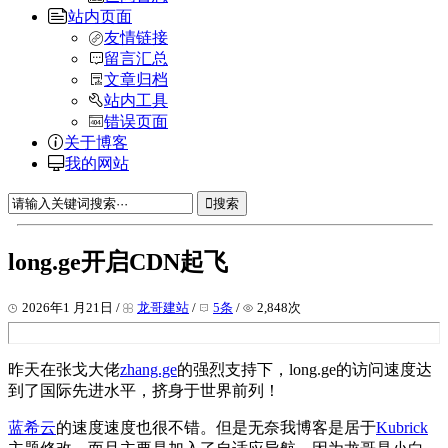
站内页面
友情链接
留言汇总
文章归档
站内工具
错误页面
关于博客
我的网站
搜索
long.ge开启CDN起飞
2026年1 月21日 /
龙哥建站
/
5条
/
2,848次
昨天在张戈大佬
zhang.ge
的强烈支持下，long.ge的访问速度达
到了国际先进水平，挤身于世界前列！
蓝希云
的速度速度也很不错。但是无奈我博客是居于
Kubrick