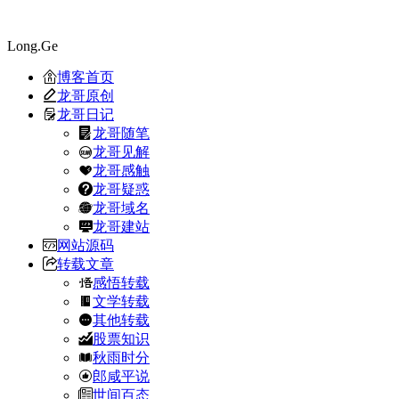
Long.Ge
博客首页
龙哥原创
龙哥日记
龙哥随笔
龙哥见解
龙哥感触
龙哥疑惑
龙哥域名
龙哥建站
网站源码
转载文章
感悟转载
文学转载
其他转载
股票知识
秋雨时分
郎咸平说
世间百态