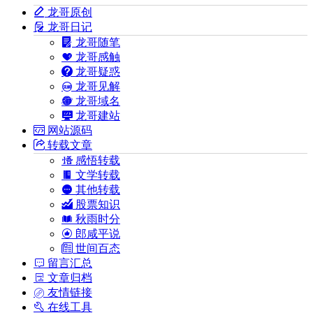
龙哥原创
龙哥日记
龙哥随笔
龙哥感触
龙哥疑惑
龙哥见解
龙哥域名
龙哥建站
网站源码
转载文章
感悟转载
文学转载
其他转载
股票知识
秋雨时分
郎咸平说
世间百态
留言汇总
文章归档
友情链接
在线工具