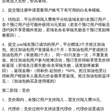
后将进入竞价，价高者得。
2、提交预注册申请需要用户账号下有可用的白名单模板。
3、结拍后，平台所得闯入费将平分给该域名前5名预订用户，
首个预订用户还可额外获得30元奖励（若首个预订用户得标且
违约则不享受额外奖励，若域名命名审核失败首个预订奖励将
被索回）。
4、提交.yun域名预订成功的用户，平台赠送2个月抢注加油
包。抢注加油包用户直接延长2个月；非加油包用户变成抢注
加油包用户（有效期2个月）。同一ID只发放一次，不重复发
放。抢注加油包用户参与抢滩活动，预订竞价得标享受竞价得
标返现（若域名注册失败/命名审核失败，该奖励将被索
回），返现金额=（得标价-起拍价）*60%。抢注加油包受让
得标用户根据本人最高出价金额享受返现。抢注加油包权益详
见：《加油包购买及使用规则》
第二阶段：竞价
1、竞价期内，未预订用户支持闯入，需支付闯入费50元。
2、代理价：竞价过程中支持设置代理价，代理价设置成功