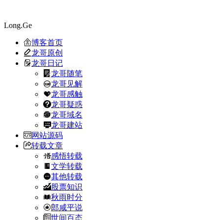
Long.Ge
博客首页
龙哥原创
龙哥日记
龙哥随笔
龙哥见解
龙哥感触
龙哥疑惑
龙哥域名
龙哥建站
网站源码
转载文章
感悟转载
文学转载
其他转载
股票知识
秋雨时分
郎咸平说
世间百态