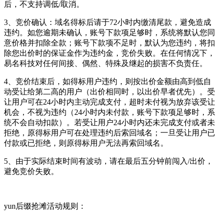
后，不支持调低/取消。
3、竞价确认：域名得标后请于72小时内缴清尾款，避免造成
违约。如您逾期未确认，账号下款项足够时，系统将默认您同
意价格并扣除全款；账号下款项不足时，默认为您违约，将扣
除您出价时的保证金作为违约金，竞价失败。在任何情况下，
易名科技对任何间接、偶然、特殊及继起的损害不负责任。
4、竞价结束后，如得标用户违约，则按出价金额由高到低自
动受让给第二高的用户（出价相同时，以出价早者优先）。受
让用户可在24小时内主动完成支付，超时未付视为放弃该受让
机会，不视为违约（24小时内未付款，账号下款项足够时，系
统不会自动扣款）。若受让用户24小时内还未完成支付或者未
拒绝，原得标用户可在处理违约后索回域名；一旦受让用户已
付款或已拒绝，则原得标用户无法再索回域名。
5、由于实际结束时间有波动，请在最后五分钟前闯入/出价，
避免竞价失败。
yun后缀抢滩活动规则：