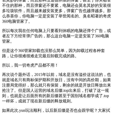
名其妙的弹窗，而且那种没道德界限的弹窗，甚至于你关都管
不住的那种，而且弹窗还不要紧，电脑还会莫名其妙的安装很
多垃圾软件，而且越来越安装更多，弹窗广告也越弹越多。那
么恭喜你，你电脑一定是安装了举世闻名的、臭名昭著的奇虎
360电脑管家了。
所以每次我在任何电脑上只要看到休眠的电脑还弹个广告，或
者左下方经常弹广告的，那么这台电脑一定是安装了360电脑
管家。
但是这个360管家卸载也没那么简单，因为卸载过程各种套
路，让你很难很难走完最后卸载完成的路。
所以，我一切奇虎产品都不用！
再次说个题外话，2015年以前，域名是没有溢价这说法的，也
就是域名只有商标保护期和开放日，没有中间的高价期，如果
注册局觉得好，那么就只有保留，剩余的就是开放日释放出来
抢注了。但是国人运营的域名后缀.top出来后，打破了这一规
则，也就是让后面所有的新后缀甚至于国别域名都学成了.top
一样坏，成就了现在新后缀的释放规则。
如果此次.yun玩法顺利，以后新后缀是否也会跟学呢？大家拭