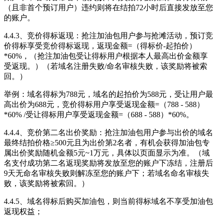
（且非首个预订用户）违约则将在结拍72小时后直接发放至您
的账户。
4.4.3、竞价得标返现：抢注加油包用户参与抢滩活动，预订竞
价得标享受竞价得标返现，返现金额=（得标价-起拍价）
*60%，（抢注加油包受让得标用户根据本人最高出价金额享
受返现。）（若域名注册失败/命名审核失败，该奖励将被索
回。）
举例：域名得标为788元，域名的起拍价为588元，受让用户最
高出价为688元，竞价得标用户享受返现金额=（788 - 588）
*60% /受让得标用户享受返现金额=（688 - 588）*60%。
4.4.4、竞价第二名出价奖励：抢注加油包用户参与出价的域名
最终结拍价格≥500元且为出价第2名者，有机会获得加油包专
属出价奖励随机金额5元~1万元，具体以页面显示为准。（域
名支付成功第二名返现奖励将发放至您的账户下冻结，注册后
9天无命名审核失败则解冻至您的账户下；若域名命名审核失
败，该奖励将被索回。）
4.4.5、域名得标后购买加油包，则当前得标域名不享受加油包
返现权益；