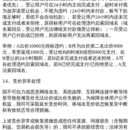
者优先）。受让用户可在24小时内主动完成支付，超时未付视
为放弃该受让机会，不视为违约（24小时内未付款，账号下款
项足够时，系统不会自动扣款）。若受让用户24小时内还未完
成支付或者未拒绝，原得标用户可在处理违约后索回域名（域
名索回后，受让用户无法继续支付款项受让得标）；一旦受让
用户已付款或已拒绝，则原得标用户无法再索回域名。
举例：A出价10000元得标违约；B作为出价第二名出价9000
元，享受返现1000元，受让给B的时候B按照8000元支付。在
B受让的24小时期间，若B还未完成支付或者还未拒绝，A可
在处理违约后索回域名。若B已经完成支付/已拒绝受让，A无
法索回域名。
3.6、竞价异常处理
因不可抗力或恶意网络攻击、系统故障、互联网连接中断等情
形导致抢滩竞价无法出价或出价失败的，为保障全体用户公平
权益，我司可采取延长竞价时间、将域名竞价状态恢复至中断
前有效状态等合理措施。
上述竞价异常或恢复措施造成您任何直接、间接损失（含预期
利益、交易机会损失等）的，我司不承担赔偿责任；法律另有