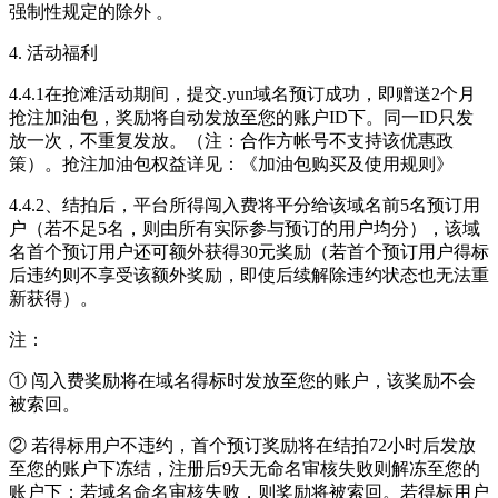
强制性规定的除外 。
4. 活动福利
4.4.1在抢滩活动期间，提交.yun域名预订成功，即赠送2个月
抢注加油包，奖励将自动发放至您的账户ID下。同一ID只发
放一次，不重复发放。（注：合作方帐号不支持该优惠政
策）。抢注加油包权益详见：《加油包购买及使用规则》
4.4.2、结拍后，平台所得闯入费将平分给该域名前5名预订用
户（若不足5名，则由所有实际参与预订的用户均分），该域
名首个预订用户还可额外获得30元奖励（若首个预订用户得标
后违约则不享受该额外奖励，即使后续解除违约状态也无法重
新获得）。
注：
① 闯入费奖励将在域名得标时发放至您的账户，该奖励不会
被索回。
② 若得标用户不违约，首个预订奖励将在结拍72小时后发放
至您的账户下冻结，注册后9天无命名审核失败则解冻至您的
账户下；若域名命名审核失败，则奖励将被索回。若得标用户