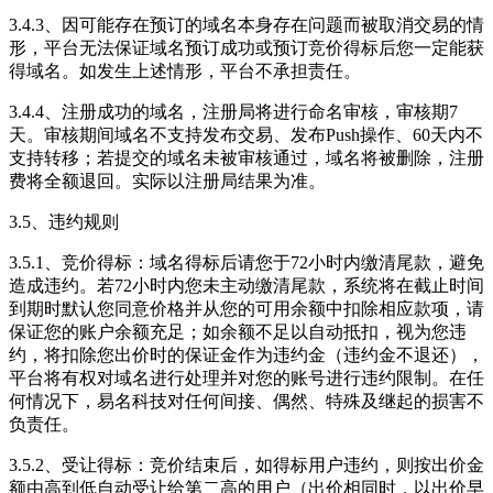
3.4.3、因可能存在预订的域名本身存在问题而被取消交易的情
形，平台无法保证域名预订成功或预订竞价得标后您一定能获
得域名。如发生上述情形，平台不承担责任。
3.4.4、注册成功的域名，注册局将进行命名审核，审核期7
天。审核期间域名不支持发布交易、发布Push操作、60天内不
支持转移；若提交的域名未被审核通过，域名将被删除，注册
费将全额退回。实际以注册局结果为准。
3.5、违约规则
3.5.1、竞价得标：域名得标后请您于72小时内缴清尾款，避免
造成违约。若72小时内您未主动缴清尾款，系统将在截止时间
到期时默认您同意价格并从您的可用余额中扣除相应款项，请
保证您的账户余额充足；如余额不足以自动抵扣，视为您违
约，将扣除您出价时的保证金作为违约金（违约金不退还），
平台将有权对域名进行处理并对您的账号进行违约限制。在任
何情况下，易名科技对任何间接、偶然、特殊及继起的损害不
负责任。
3.5.2、受让得标：竞价结束后，如得标用户违约，则按出价金
额由高到低自动受让给第二高的用户（出价相同时，以出价早