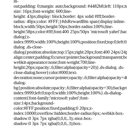
in-
out;padding: 0;margin: auto;background: #4482b8;left: 110px;t
size: 16px;font-weight: 600;line-
height: 43px;display: block;border: 4px solid #fff;border-
radius: 40px;color: #FFF;}#dsRewardBtn span{display:inline-
block;width:50px;height:50px;border-radius:100%;line-
height:58px;color:#fff;font:400 25px/50px 'microsoft yahei'
dialog{z-
index:9999;width:100%;height:100%;position:fixed;top:0;left:0
dialog .ds-close-
dialog{position:absolute;top:15px;right:20px;font:400 24px/24
align:center;padding:0;cursor:pointer;background:transparent;bo
webkit-appearance:none;font-weight:700;line-
height:20px;opacity:.6;filter:alpha(opacity=20)}.ds-dialog .ds-
close-dialog:hover{color:#000;text-
decoration:none;cursor:pointer;opacity:.6;filter:alpha(opacity=4
dialog-
bg{position:absolute;opacity:.6;filter:alpha(opacity=30);backg
index:9999;left:0;top:0;width:100%;height:100%}.ds-dialog-
content{font-family:'microsoft yahei';font-
size:14px;background-
color:#FFF;position:fixed;padding:0 20px;z-
index:10000;overflow:hidden;border-radius:6px;-webkit-box-
shadow:0 3px 7px rgba(0,0,0,.3);-moz-box-
shadow:0 3px 7px rgba(0,0,0,.3);box-