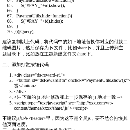
PaymentUtils.show=function(){
$(
"#PAY_"
+id).show();
}
PaymentUtils.hide=function(){
$(
"#PAY_"
+id).hide();
}
})(jQuery);
建议复制以上代码，将代码中的如下地址替换你对应的付款二
维码图片，然后保存为 js 文件，比如share.js，并且上传到主
题目录下，比如放在主题新建文件夹share下。
二、添加打赏按钮代码
<div
class
=
"ds-reward-stl"
>
<button id=
"dsRewardBtn"
onclick=
"PaymentUtils.show();"
赏</button>
</div>
<!-- 下面的 js 地址修改和上一步保存的 js 地址一致 -->
<script type=
"text/javascript"
src=
"http://xxx.com/wp-
content/themes/xxxx/share/.js"
></script>
不建议js加在<header>里，因为这不是全局js，要不然会拖慢其
他页面速度。