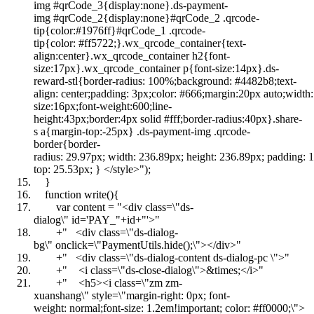
img #qrCode_3{display:none}.ds-payment-
img #qrCode_2{display:none}#qrCode_2 .qrcode-
tip{color:#1976ff}#qrCode_1 .qrcode-
tip{color: #ff5722;}.wx_qrcode_container{text-
align:center}.wx_qrcode_container h2{font-
size:17px}.wx_qrcode_container p{font-size:14px}.ds-
reward-stl{border-radius: 100%;background: #4482b8;text-
align: center;padding: 3px;color: #666;margin:20px auto;widt
size:16px;font-weight:600;line-
height:43px;border:4px solid #fff;border-radius:40px}.share-
s a{margin-top:-25px} .ds-payment-img .qrcode-
border{border-
radius: 29.97px; width: 236.89px; height: 236.89px; padding: 
top: 25.53px; } </style>"
);
}
function write(){
var content =
"<div class=\"ds-
dialog\" id='PAY_"
+id+
"'>"
+
" <div class=\"ds-dialog-
bg\" onclick=\"PaymentUtils.hide();\"></div>"
+
" <div class=\"ds-dialog-content ds-dialog-pc \">"
+
" <i class=\"ds-close-dialog\">&times;</i>"
+
" <h5><i class=\"zm zm-
xuanshang\" style=\"margin-right: 0px; font-
weight: normal;font-size: 1.2em!important; color: #ff0000;\">