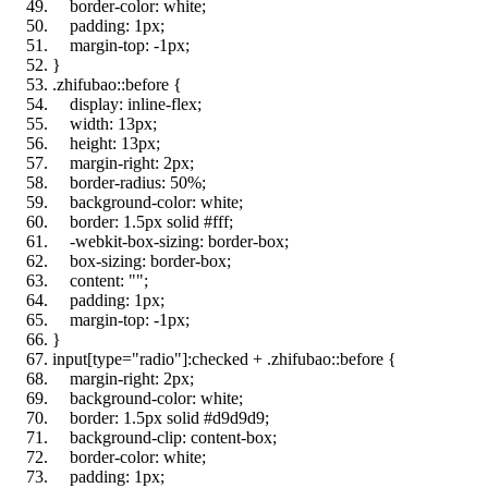
border-color: white;
padding: 1px;
margin-top: -1px;
}
.zhifubao::before {
display: inline-flex;
width: 13px;
height: 13px;
margin-right: 2px;
border-radius:
50
%;
background-color: white;
border:
1
.5px solid #fff;
-webkit-box-sizing: border-box;
box-sizing: border-box;
content:
""
;
padding: 1px;
margin-top: -1px;
}
input[type=
"radio"
]:checked + .zhifubao::before {
margin-right: 2px;
background-color: white;
border:
1
.5px solid #d9d9d9;
background-clip: content-box;
border-color: white;
padding: 1px;