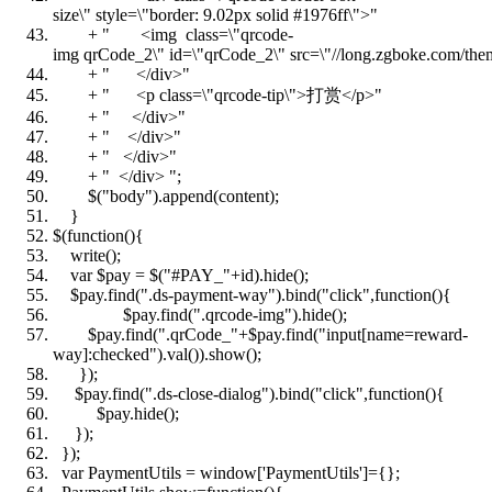
size\" style=\"border: 9.02px solid #1976ff\">"
+
" <img class=\"qrcode-
img qrCode_2\" id=\"qrCode_2\" src=\"//long.zgboke.com/theme
+
" </div>"
+
" <p class=\"qrcode-tip\">打赏</p>"
+
" </div>"
+
" </div>"
+
" </div>"
+
" </div> "
;
$(
"body"
).append(content);
}
$(function(){
write();
var $pay = $(
"#PAY_"
+id).hide();
$pay.find(
".ds-payment-way"
).bind(
"click"
,function(){
$pay.find(
".qrcode-img"
).hide();
$pay.find(
".qrCode_"
+$pay.find(
"input[name=reward-
way]:checked"
).val()).show();
});
$pay.find(
".ds-close-dialog"
).bind(
"click"
,function(){
$pay.hide();
});
});
var PaymentUtils = window['PaymentUtils']={};