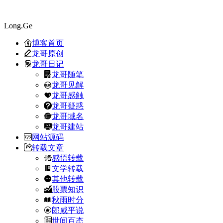
Long.Ge
博客首页
龙哥原创
龙哥日记
龙哥随笔
龙哥见解
龙哥感触
龙哥疑惑
龙哥域名
龙哥建站
网站源码
转载文章
感悟转载
文学转载
其他转载
股票知识
秋雨时分
郎咸平说
世间百态