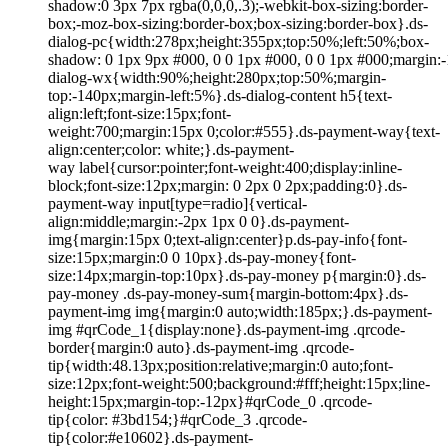
shadow:0 3px 7px rgba(0,0,0,.3);-webkit-box-sizing:border-
box;-moz-box-sizing:border-box;box-sizing:border-box}.ds-
dialog-pc{width:278px;height:355px;top:50%;left:50%;box-
shadow: 0 1px 9px #000, 0 0 1px #000, 0 0 1px #000;margin:-
dialog-wx{width:90%;height:280px;top:50%;margin-
top:-140px;margin-left:5%}.ds-dialog-content h5{text-
align:left;font-size:15px;font-
weight:700;margin:15px 0;color:#555}.ds-payment-way{text-
align:center;color: white;}.ds-payment-
way label{cursor:pointer;font-weight:400;display:inline-
block;font-size:12px;margin: 0 2px 0 2px;padding:0}.ds-
payment-way input[type=radio]{vertical-
align:middle;margin:-2px 1px 0 0}.ds-payment-
img{margin:15px 0;text-align:center}p.ds-pay-info{font-
size:15px;margin:0 0 10px}.ds-pay-money{font-
size:14px;margin-top:10px}.ds-pay-money p{margin:0}.ds-
pay-money .ds-pay-money-sum{margin-bottom:4px}.ds-
payment-img img{margin:0 auto;width:185px;}.ds-payment-
img #qrCode_1{display:none}.ds-payment-img .qrcode-
border{margin:0 auto}.ds-payment-img .qrcode-
tip{width:48.13px;position:relative;margin:0 auto;font-
size:12px;font-weight:500;background:#fff;height:15px;line-
height:15px;margin-top:-12px}#qrCode_0 .qrcode-
tip{color: #3bd154;}#qrCode_3 .qrcode-
tip{color:#e10602}.ds-payment-