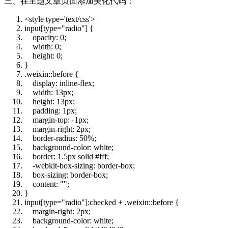
三、在主题文章页面添加美化代码：
<style type='text/css'>
input[type=
"radio"
] {
opacity:
0
;
width:
0
;
height:
0
;
}
.weixin::before {
display: inline-flex;
width: 13px;
height: 13px;
padding: 1px;
margin-top: -1px;
margin-right: 2px;
border-radius:
50
%;
background-color: white;
border:
1
.5px solid #fff;
-webkit-box-sizing: border-box;
box-sizing: border-box;
content:
""
;
}
input[type=
"radio"
]:checked + .weixin::before {
margin-right: 2px;
background-color: white;