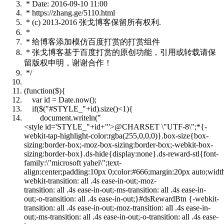
* Date: 2016-09-10 11:00
* https://zhang.ge/5110.html
* (c) 2013-2016 张戈博客保留所有权利.
*
* 给博客添加模仿百度打赏的打赏组件
* 张戈博客基于百度打赏的原创功能，引用或转载请保
留版权申明，谢谢合作！
*/
(function($){
var id = Date.now();
if
($(
"#STYLE_"
+id).size()<
1
){
document.writeln(
"
<style id='STYLE_"
+id+
"'>@CHARSET \"UTF-8\";*{-
webkit-tap-highlight-color:rgba(255,0,0,0)}.box-size{box-
sizing:border-box;-moz-box-sizing:border-box;-webkit-box-
sizing:border-box}.ds-hide{display:none}.ds-reward-stl{font-
family:\"microsoft yahei\";text-
align:center;padding:10px 0;color:#666;margin:20px auto;w
webkit-transition: all .4s ease-in-out;-moz-
transition: all .4s ease-in-out;-ms-transition: all .4s ease-in-
out;-o-transition: all .4s ease-in-out;}#dsRewardBtn {-webkit-
transition: all .4s ease-in-out;-moz-transition: all .4s ease-in-
out;-ms-transition: all .4s ease-in-out;-o-transition: all .4s ease-