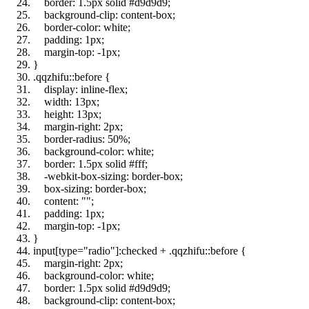
border:
1
.5px solid #d9d9d9;
background-clip: content-box;
border-color: white;
padding: 1px;
margin-top: -1px;
}
.qqzhifu::before {
display: inline-flex;
width: 13px;
height: 13px;
margin-right: 2px;
border-radius:
50
%;
background-color: white;
border:
1
.5px solid #fff;
-webkit-box-sizing: border-box;
box-sizing: border-box;
content:
""
;
padding: 1px;
margin-top: -1px;
}
input[type=
"radio"
]:checked + .qqzhifu::before {
margin-right: 2px;
background-color: white;
border:
1
.5px solid #d9d9d9;
background-clip: content-box;