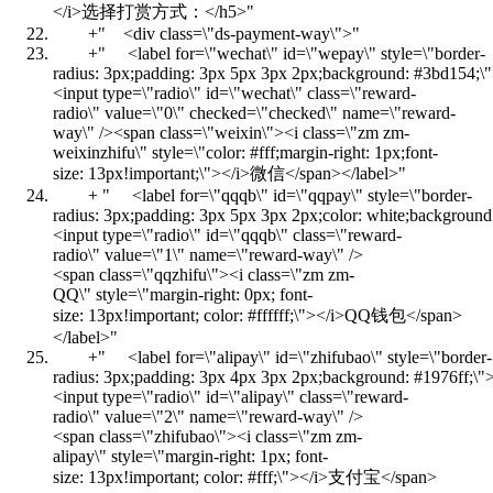
</i>选择打赏方式：</h5>"
+
" <div class=\"ds-payment-way\">"
+
" <label for=\"wechat\" id=\"wepay\" style=\"border-
radius: 3px;padding: 3px 5px 3px 2px;background: #3bd154;\
<input type=\"radio\" id=\"wechat\" class=\"reward-
radio\" value=\"0\" checked=\"checked\" name=\"reward-
way\" /><span class=\"weixin\"><i class=\"zm zm-
weixinzhifu\" style=\"color: #fff;margin-right: 1px;font-
size: 13px!important;\"></i>微信</span></label>"
+
" <label for=\"qqqb\" id=\"qqpay\" style=\"border-
radius: 3px;padding: 3px 5px 3px 2px;color: white;background
<input type=\"radio\" id=\"qqqb\" class=\"reward-
radio\" value=\"1\" name=\"reward-way\" />
<span class=\"qqzhifu\"><i class=\"zm zm-
QQ\" style=\"margin-right: 0px; font-
size: 13px!important; color: #ffffff;\"></i>QQ钱包</span>
</label>"
+
" <label for=\"alipay\" id=\"zhifubao\" style=\"border-
radius: 3px;padding: 3px 4px 3px 2px;background: #1976ff;\"
<input type=\"radio\" id=\"alipay\" class=\"reward-
radio\" value=\"2\" name=\"reward-way\" />
<span class=\"zhifubao\"><i class=\"zm zm-
alipay\" style=\"margin-right: 1px; font-
size: 13px!important; color: #fff;\"></i>支付宝</span>