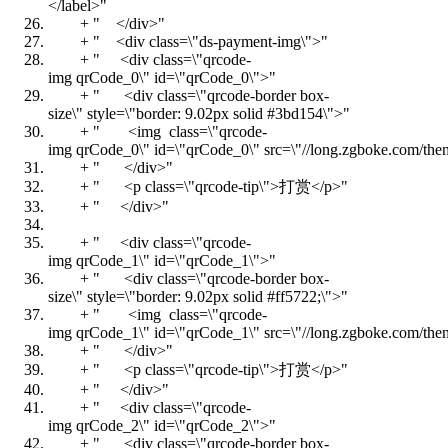
</label>"
+
" </div>"
+
" <div class=\"ds-payment-img\">"
+
" <div class=\"qrcode-
img qrCode_0\" id=\"qrCode_0\">"
+
" <div class=\"qrcode-border box-
size\" style=\"border: 9.02px solid #3bd154\">"
+
" <img class=\"qrcode-
img qrCode_0\" id=\"qrCode_0\" src=\"//long.zgboke.com/them
+
" </div>"
+
" <p class=\"qrcode-tip\">打赏</p>"
+
" </div>"
+
" <div class=\"qrcode-
img qrCode_1\" id=\"qrCode_1\">"
+
" <div class=\"qrcode-border box-
size\" style=\"border: 9.02px solid #ff5722;\">"
+
" <img class=\"qrcode-
img qrCode_1\" id=\"qrCode_1\" src=\"//long.zgboke.com/theme
+
" </div>"
+
" <p class=\"qrcode-tip\">打赏</p>"
+
" </div>"
+
" <div class=\"qrcode-
img qrCode_2\" id=\"qrCode_2\">"
+
" <div class=\"qrcode-border box-