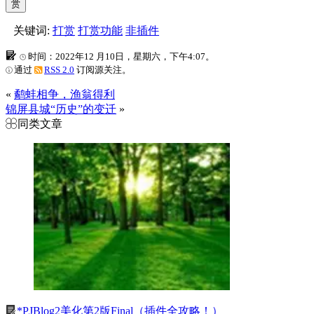
赏
关键词:
打赏
打赏功能
非插件
时间：2022年12 月10日，星期六，下午4:07。
通过
RSS 2.0
订阅源关注。
«
鹬蚌相争，渔翁得利
锦屏县城“历史”的变迁
»
同类文章
*PJBlog2美化第2版Final（插件全攻略！）