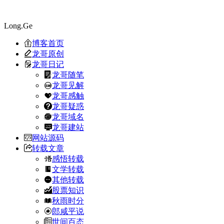
Long.Ge
博客首页
龙哥原创
龙哥日记
龙哥随笔
龙哥见解
龙哥感触
龙哥疑惑
龙哥域名
龙哥建站
网站源码
转载文章
感悟转载
文学转载
其他转载
股票知识
秋雨时分
郎咸平说
世间百态