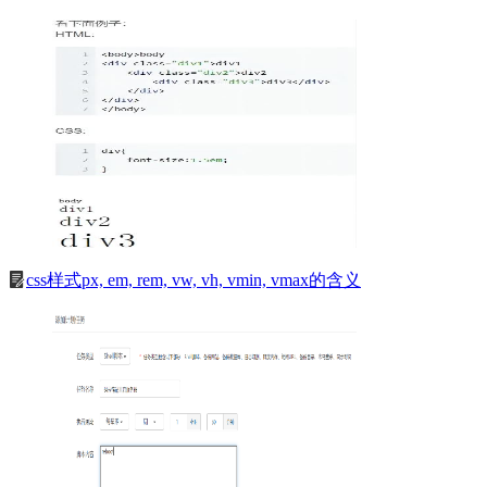
css样式px, em, rem, vw, vh, vmin, vmax的含义