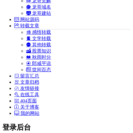
龙哥见解
龙哥域名
龙哥建站
网站源码
转载文章
感悟转载
文学转载
其他转载
股票知识
秋雨时分
郎咸平说
世间百态
留言汇总
文章归档
友情链接
在线工具
404页面
关于博客
我的网站
登录后台