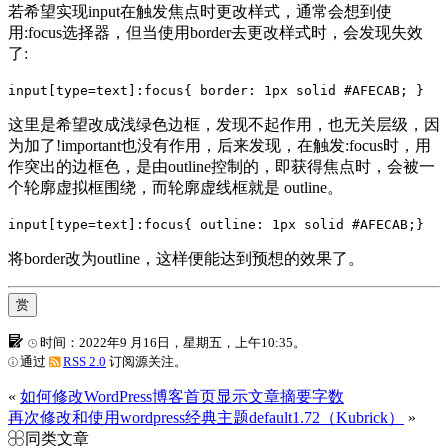
若希望实现input在触发焦点时更改样式，通常会想到使
用:focus选择器，但当使用border去更改样式时，会发现失效
了:
input[type=text]:focus{ border: 1px solid #AFECAB; }
这里是希望改成浅绿色边框，发现不起作用，也无关层级，因
为加了!important也没有作用，后来发现，在触发:focus时，用
作突出的边框色，是由outline控制的，即获得焦点时，会被一
个轮廓虚拟框围绕，而轮廓虚线框就是 outline。
input[type=text]:focus{ outline: 1px solid #AFECAB;}
将border改为outline，这样便能达到预想的效果了。
赏
时间：2022年9 月16日，星期五，上午10:35。
通过
RSS 2.0
订阅源关注。
«
如何修改WordPress博客首页显示文章摘要字数
再次修改和使用wordpress经典主题default1.72（Kubrick）
»
同类文章