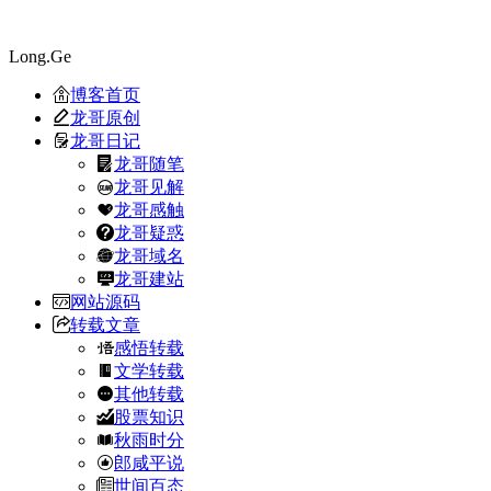
Long.Ge
博客首页
龙哥原创
龙哥日记
龙哥随笔
龙哥见解
龙哥感触
龙哥疑惑
龙哥域名
龙哥建站
网站源码
转载文章
感悟转载
文学转载
其他转载
股票知识
秋雨时分
郎咸平说
世间百态