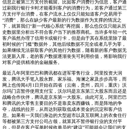
信息正被第三方支付所截留。比如客户消费行为信息，客户通
过刷我行银行卡时才能看到客户的消费行为，若客户通过第三
方支付平台消费，在客户流水上仅仅只能知道客户交易用于
“消费”，那么在缺少客户最新的行为数据作为支撑的情况之
下，就算我们“新一代核心系统”再挖掘，那么也仅仅只能从历
史数据里分析出不符合客户当下的推荐商机。当许多年轻一代
客户虽然办理了信用卡或银行卡，但是由于其在系统里除了最
初时候的“门槛”数据外，其他后续数据不完全或者几乎为零，
如果继续无法获取客户的其他行为数据，随着新的客户数据无
法更新入库，老的客户数据逐渐丧失可利用价值，将影响我行
对客户提供精准的金融服务。
最近几年阿里巴巴和腾讯都在进军零售行业，阿里投资大润
发，腾讯大手笔入股永辉、家乐福、海澜之家及步步高等，而
网上也传闻4月1日开始在四省（云南，贵州，四川，重庆）沃
尔玛门店暂停使用支付宝，沃尔玛是京东第三大股东而且还是
战略合作伙伴，腾讯是京东第一大股东。由此可见，阿里巴巴
和腾讯的大零售主要目的不是靠卖东西赚钱，而是阵地的争
夺，战线的拉开，从而达到获取低成本资金的沉淀和客户信
息。如果有一天我们身边的大型超市以及互联网上的衣食住行
等都被第三方支付公司占领，就算其不暂停银行业的支付平
台，但是在客户买单时候收单员的“建议”可能就会让我们的支