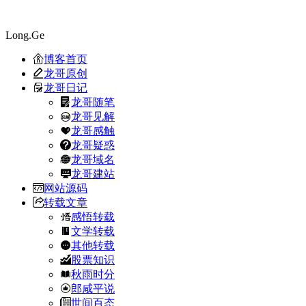
Long.Ge
博客首页
龙哥原创
龙哥日记
龙哥随笔
龙哥见解
龙哥感触
龙哥疑惑
龙哥域名
龙哥建站
网站源码
转载文章
感悟转载
文学转载
其他转载
股票知识
秋雨时分
郎咸平说
世间百态