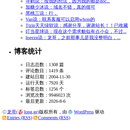
寻鹤说：按我的想法，因为我的都是doc...
加糖少冰说：域名不错，真的很可
黑桃三说：行，
Van说：联系客服可以启用whois的
Ttzip天天绿软说：感谢分享，谢谢站长！！已收藏
叮当星球说：现在这个需求貌似有点小众，不过...
liseezn说：龙哥，之前那事儿是我没整明白，...
博客统计
日志总数：1308 篇
评论数目：1419 条
建站日期：2004-11-30
运行天数：7920 天
标签总数：1256 个
浏览次数：9946023 次
最后更新：2026-8-6
龙哥(
long.ge)
版权所有，由
WordPress
驱动
Entries (RSS)
Comments (RSS)