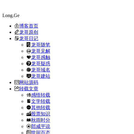
Long.Ge
博客首页
龙哥原创
龙哥日记
龙哥随笔
龙哥见解
龙哥感触
龙哥疑惑
龙哥域名
龙哥建站
网站源码
转载文章
感悟转载
文学转载
其他转载
股票知识
秋雨时分
郎咸平说
世间百态