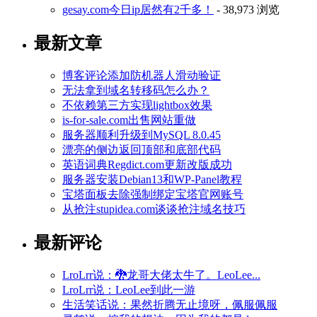
gesay.com今日ip居然有2千多！
- 38,973 浏览
最新文章
博客评论添加防机器人滑动验证
无法拿到域名转移码怎么办？
不依赖第三方实现lightbox效果
is-for-sale.com出售网站重做
服务器顺利升级到MySQL 8.0.45
漂亮的侧边返回顶部和底部代码
英语词典Regdict.com更新改版成功
服务器安装Debian13和WP-Panel教程
宝塔面板去除强制绑定宝塔官网账号
从抢注stupidea.com谈谈抢注域名技巧
最新评论
LroLrr说：🐉龙哥大佬太牛了。LeoLee...
LroLrr说：LeoLee到此一游
生活笑话说：果然折腾无止境呀，佩服佩服