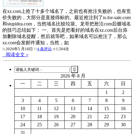
在xz.com上抢了十多个域名了，之前也有抢注失败的，也有竞
价失败的，大部分是直接得标的。最近抢注到了is-for-sale.com
和stupidea.com，当然域名比较垃圾。龙哥把抢注com后缀域名
的技巧总结如下： 一、首先是把看好的域名在xz.com后台添
加删除域名提醒，然后就等吧，如果域名可以抢注了，那么
xz.com会发邮件通知，当然，如
2026年5 月18日
4 条评论
1,504次
阅读全文 »
2026 年 8 月
一
二
三
四
五
六
日
1
2
3
4
5
6
7
8
9
10
11
12
13
14
15
16
17
18
19
20
21
22
23
24
25
26
27
28
29
30
31