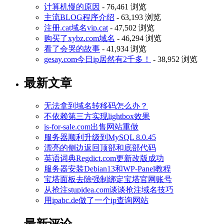
计算机慢的原因
- 76,461 浏览
主流BLOG程序介绍
- 63,193 浏览
注册.cat域名vip.cat
- 47,502 浏览
购买了xybz.com域名
- 46,294 浏览
看了会哭的故事
- 41,934 浏览
gesay.com今日ip居然有2千多！
- 38,952 浏览
最新文章
无法拿到域名转移码怎么办？
不依赖第三方实现lightbox效果
is-for-sale.com出售网站重做
服务器顺利升级到MySQL 8.0.45
漂亮的侧边返回顶部和底部代码
英语词典Regdict.com更新改版成功
服务器安装Debian13和WP-Panel教程
宝塔面板去除强制绑定宝塔官网账号
从抢注stupidea.com谈谈抢注域名技巧
用ipabc.de做了一个ip查询网站
最新评论