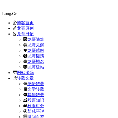
Long.Ge
博客首页
龙哥原创
龙哥日记
龙哥随笔
龙哥见解
龙哥感触
龙哥疑惑
龙哥域名
龙哥建站
网站源码
转载文章
感悟转载
文学转载
其他转载
股票知识
秋雨时分
郎咸平说
世间百态