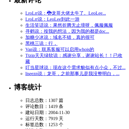
LroLrr说：🐉龙哥大佬太牛了。LeoLee...
LroLrr说：LeoLee到此一游
生活笑话说：果然折腾无止境呀，佩服佩服
寻鹤说：按我的想法，因为我的都是doc...
加糖少冰说：域名不错，真的很可
黑桃三说：行，
Van说：联系客服可以启用whois的
Ttzip天天绿软说：感谢分享，谢谢站长！！已收
藏
叮当星球说：现在这个需求貌似有点小众，不过...
liseezn说：龙哥，之前那事儿是我没整明白，...
博客统计
日志总数：1307 篇
评论数目：1419 条
建站日期：2004-11-30
运行天数：7919 天
标签总数：1253 个