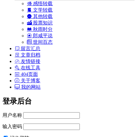
感悟转载
文学转载
其他转载
股票知识
秋雨时分
郎咸平说
世间百态
留言汇总
文章归档
友情链接
在线工具
404页面
关于博客
我的网站
登录后台
用户名称
输入密码