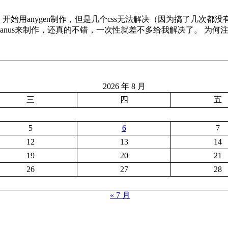
站，开始用anygen制作，但是几个css无法解决（因为搞了几次都
anus来制作，还真的不错，一次性就差不多给我解决了。 为何
2026 年 8 月
三
四
五
5
6
7
12
13
14
19
20
21
26
27
28
« 7 月