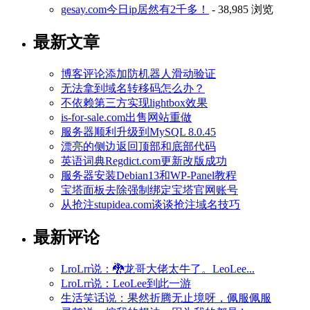
gesay.com今日ip居然有2千多！
- 38,985 浏览
最新文章
博客评论添加防机器人滑动验证
无法拿到域名转移码怎么办？
不依赖第三方实现lightbox效果
is-for-sale.com出售网站重做
服务器顺利升级到MySQL 8.0.45
漂亮的侧边返回顶部和底部代码
英语词典Regdict.com更新改版成功
服务器安装Debian13和WP-Panel教程
宝塔面板去除强制绑定宝塔官网账号
从抢注stupidea.com谈谈抢注域名技巧
最新评论
LroLrr说：🐉龙哥大佬太牛了。LeoLee...
LroLrr说：LeoLee到此一游
生活笑话说：果然折腾无止境呀，佩服佩服