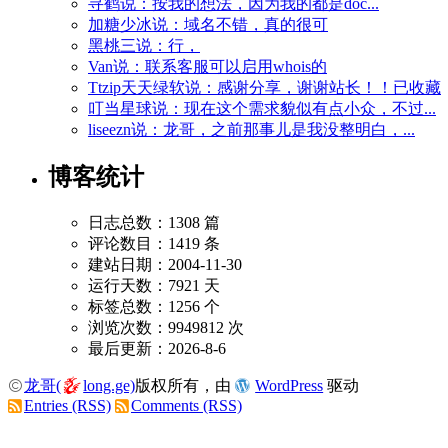
寻鹤说：按我的想法，因为我的都是doc...
加糖少冰说：域名不错，真的很可
黑桃三说：行，
Van说：联系客服可以启用whois的
Ttzip天天绿软说：感谢分享，谢谢站长！！已收藏
叮当星球说：现在这个需求貌似有点小众，不过...
liseezn说：龙哥，之前那事儿是我没整明白，...
博客统计
日志总数：1308 篇
评论数目：1419 条
建站日期：2004-11-30
运行天数：7921 天
标签总数：1256 个
浏览次数：9949812 次
最后更新：2026-8-6
龙哥(
long.ge)
版权所有，由
WordPress
驱动
Entries (RSS)
Comments (RSS)