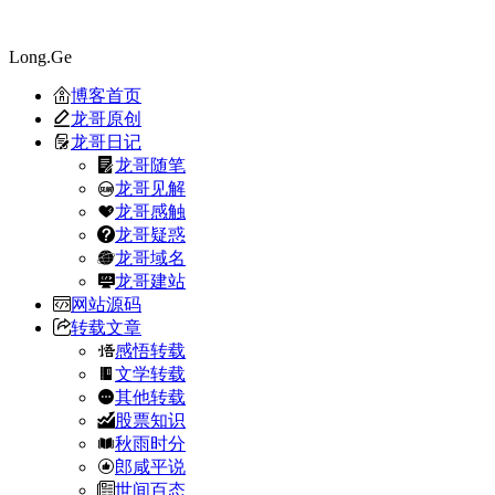
Long.Ge
博客首页
龙哥原创
龙哥日记
龙哥随笔
龙哥见解
龙哥感触
龙哥疑惑
龙哥域名
龙哥建站
网站源码
转载文章
感悟转载
文学转载
其他转载
股票知识
秋雨时分
郎咸平说
世间百态